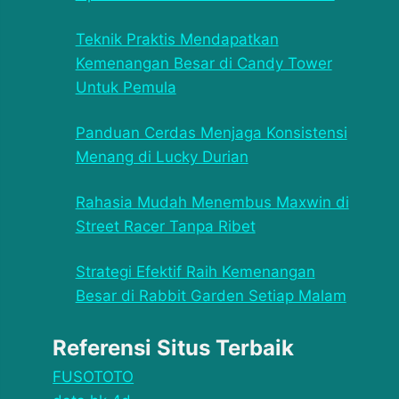
Teknik Praktis Mendapatkan
Kemenangan Besar di Candy Tower
Untuk Pemula
Panduan Cerdas Menjaga Konsistensi
Menang di Lucky Durian
Rahasia Mudah Menembus Maxwin di
Street Racer Tanpa Ribet
Strategi Efektif Raih Kemenangan
Besar di Rabbit Garden Setiap Malam
Referensi Situs Terbaik
FUSOTOTO