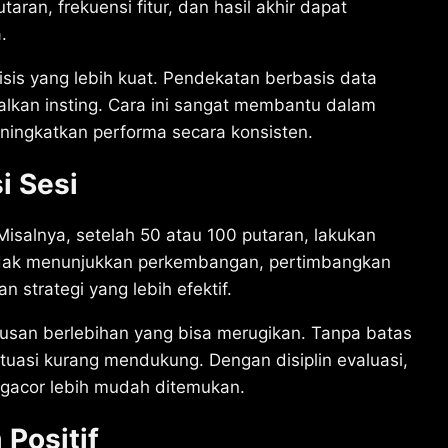
taran, frekuensi fitur, dan hasil akhir dapat
.
isis yang lebih kuat. Pendekatan berbasis data
kan insting. Cara ini sangat membantu dalam
ningkatkan performa secara konsisten.
i Sesi
. Misalnya, setelah 50 atau 100 putaran, lakukan
tidak menunjukkan perkembangan, pertimbangkan
strategi yang lebih efektif.
usan berlebihan yang bisa merugikan. Tanpa batas
ituasi kurang mendukung. Dengan disiplin evaluasi,
e gacor lebih mudah ditemukan.
Positif