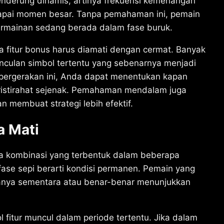
 cenderung dinamis, artinya frekuensi kemenangan
ncapai momen besar. Tanpa pemahaman ini, pemain
ermainan sedang berada dalam fase buruk.
ta fitur bonus harus diamati dengan cermat. Banyak
unculan simbol tertentu yang sebenarnya menjadi
pergerakan ini, Anda dapat menentukan kapan
ristirahat sejenak. Pemahaman mendalam juga
 membuat strategi lebih efektif.
a Mati
ya kombinasi yang terbentuk dalam beberapa
fase sepi berarti kondisi permanen. Pemain yang
hanya sementara atau benar-benar menunjukkan
l fitur muncul dalam periode tertentu. Jika dalam