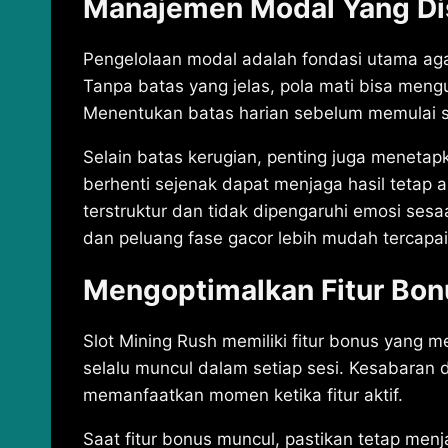
Manajemen Modal Yang Dis
Pengelolaan modal adalah fondasi utama aga
Tanpa batas yang jelas, pola mati bisa mengu
Menentukan batas harian sebelum memulai se
Selain batas kerugian, penting juga menetapk
berhenti sejenak dapat menjaga hasil tetap a
terstruktur dan tidak dipengaruhi emosi sesa
dan peluang fase gacor lebih mudah tercapai
Mengoptimalkan Fitur Bon
Slot Mining Rush memiliki fitur bonus yang me
selalu muncul dalam setiap sesi. Kesabaran 
memanfaatkan momen ketika fitur aktif.
Saat fitur bonus muncul, pastikan tetap men