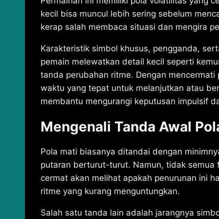
Permainan ini memiliki pola volatilitas yang
kecil bisa muncul lebih sering sebelum me
kerap salah membaca situasi dan mengira p
Karakteristik simbol khusus, pengganda, ser
pemain melewatkan detail kecil seperti kem
tanda perubahan ritme. Dengan mencermati 
waktu yang tepat untuk melanjutkan atau be
membantu mengurangi keputusan impulsif dan
Mengenali Tanda Awal Pol
Pola mati biasanya ditandai dengan minimn
putaran berturut-turut. Namun, tidak semua 
cermat akan melihat apakah penurunan ini 
ritme yang kurang menguntungkan.
Salah satu tanda lain adalah jarangnya simbo