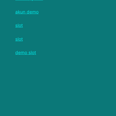
akun demo
slot
slot
demo slot