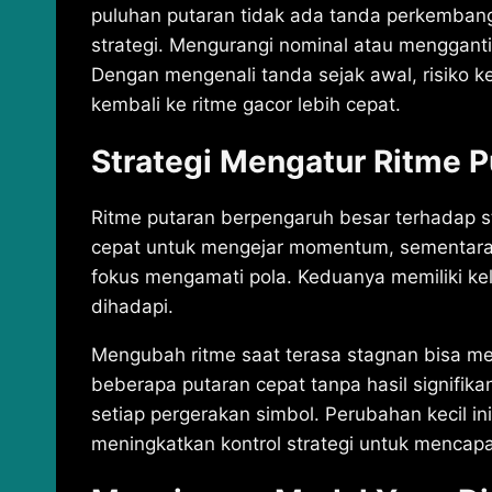
puluhan putaran tidak ada tanda perkembanga
strategi. Mengurangi nominal atau mengganti 
Dengan mengenali tanda sejak awal, risiko k
kembali ke ritme gacor lebih cepat.
Strategi Mengatur Ritme P
Ritme putaran berpengaruh besar terhadap st
cepat untuk mengejar momentum, sementara
fokus mengamati pola. Keduanya memiliki ke
dihadapi.
Mengubah ritme saat terasa stagnan bisa m
beberapa putaran cepat tanpa hasil signif
setiap pergerakan simbol. Perubahan kecil i
meningkatkan kontrol strategi untuk mencapa