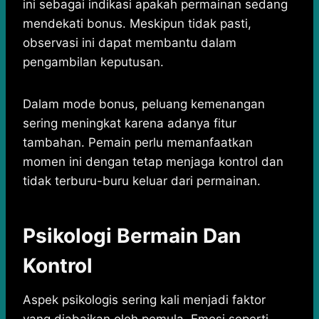
ini sebagai indikasi apakah permainan sedang
mendekati bonus. Meskipun tidak pasti,
observasi ini dapat membantu dalam
pengambilan keputusan.
Dalam mode bonus, peluang kemenangan
sering meningkat karena adanya fitur
tambahan. Pemain perlu memanfaatkan
momen ini dengan tetap menjaga kontrol dan
tidak terburu-buru keluar dari permainan.
Psikologi Bermain Dan
Kontrol
Aspek psikologis sering kali menjadi faktor