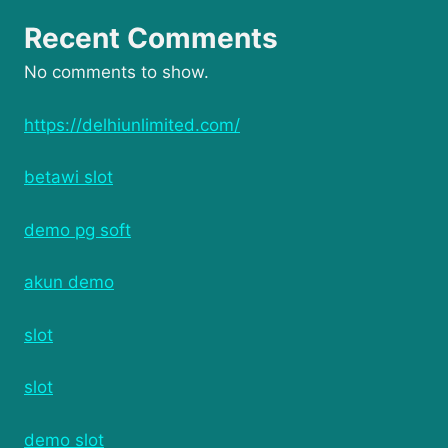
Recent Comments
No comments to show.
https://delhiunlimited.com/
betawi slot
demo pg soft
akun demo
slot
slot
demo slot