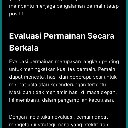
membantu menjaga pengalaman bermain tetap
positif.
Evaluasi Permainan Secara
Berkala
Evaluasi permainan merupakan langkah penting
untuk meningkatkan kualitas bermain. Pemain
dapat mencatat hasil dari beberapa sesi untuk
melihat pola atau kecenderungan tertentu.
Meskipun tidak menjamin hasil di masa depan,
ini membantu dalam pengambilan keputusan.
Dengan melakukan evaluasi, pemain dapat
mengetahui strategi mana yang efektif dan