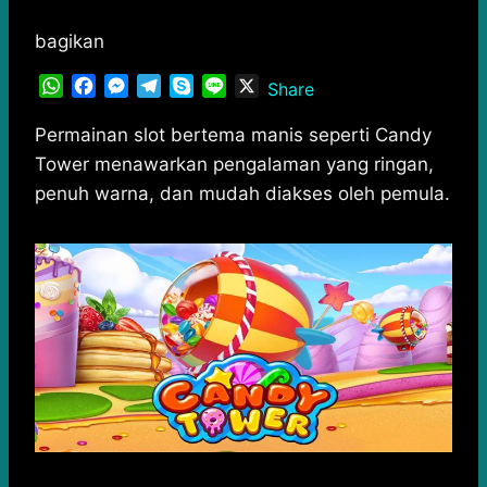
Aeron
bagikan
W
F
M
T
S
L
X
Share
h
a
e
e
k
i
a
c
s
l
y
n
Permainan slot bertema manis seperti Candy
t
e
s
e
p
e
Tower menawarkan pengalaman yang ringan,
s
b
e
g
e
penuh warna, dan mudah diakses oleh pemula.
A
o
n
r
p
o
g
a
p
k
e
m
r