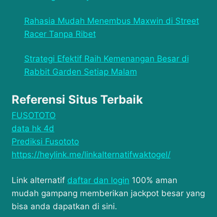
Rahasia Mudah Menembus Maxwin di Street
Racer Tanpa Ribet
Strategi Efektif Raih Kemenangan Besar di
Rabbit Garden Setiap Malam
Referensi Situs Terbaik
FUSOTOTO
data hk 4d
Prediksi Fusototo
https://heylink.me/linkalternatifwaktogel/
Link alternatif
daftar dan login
100% aman
mudah gampang memberikan jackpot besar yang
bisa anda dapatkan di sini.