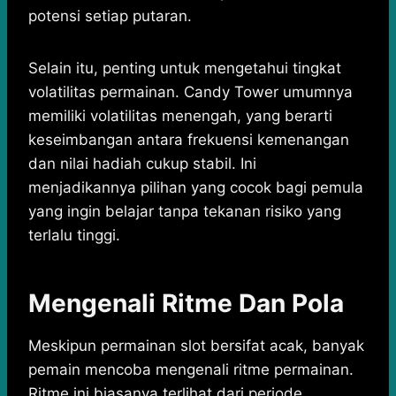
potensi setiap putaran.
Selain itu, penting untuk mengetahui tingkat
volatilitas permainan. Candy Tower umumnya
memiliki volatilitas menengah, yang berarti
keseimbangan antara frekuensi kemenangan
dan nilai hadiah cukup stabil. Ini
menjadikannya pilihan yang cocok bagi pemula
yang ingin belajar tanpa tekanan risiko yang
terlalu tinggi.
Mengenali Ritme Dan Pola
Meskipun permainan slot bersifat acak, banyak
pemain mencoba mengenali ritme permainan.
Ritme ini biasanya terlihat dari periode