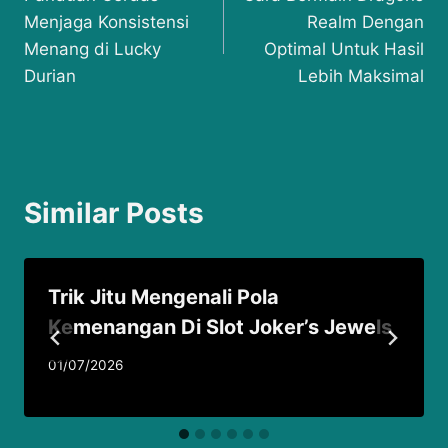
navigation
Menjaga Konsistensi
Realm Dengan
Menang di Lucky
Optimal Untuk Hasil
Durian
Lebih Maksimal
Similar Posts
Trik Jitu Mengenali Pola
Kemenangan Di Slot Joker’s Jewels
01/07/2026