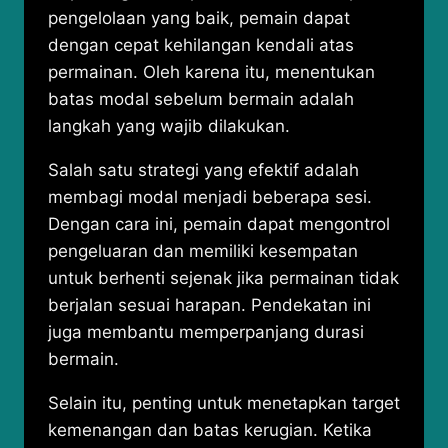
pengelolaan yang baik, pemain dapat
dengan cepat kehilangan kendali atas
permainan. Oleh karena itu, menentukan
batas modal sebelum bermain adalah
langkah yang wajib dilakukan.
Salah satu strategi yang efektif adalah
membagi modal menjadi beberapa sesi.
Dengan cara ini, pemain dapat mengontrol
pengeluaran dan memiliki kesempatan
untuk berhenti sejenak jika permainan tidak
berjalan sesuai harapan. Pendekatan ini
juga membantu memperpanjang durasi
bermain.
Selain itu, penting untuk menetapkan target
kemenangan dan batas kerugian. Ketika