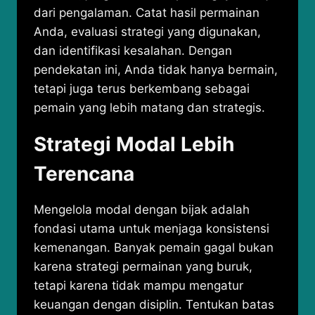
dari pengalaman. Catat hasil permainan
Anda, evaluasi strategi yang digunakan,
dan identifikasi kesalahan. Dengan
pendekatan ini, Anda tidak hanya bermain,
tetapi juga terus berkembang sebagai
pemain yang lebih matang dan strategis.
Strategi Modal Lebih
Terencana
Mengelola modal dengan bijak adalah
fondasi utama untuk menjaga konsistensi
kemenangan. Banyak pemain gagal bukan
karena strategi permainan yang buruk,
tetapi karena tidak mampu mengatur
keuangan dengan disiplin. Tentukan batas