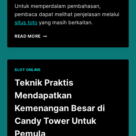
Untuk memperdalam pembahasan,
pembaca dapat melihat penjelasan melalui
situs toto
yang masih berkaitan.
CARA
READ MORE
BERMAIN
DRAGONS
REALM
DENGAN
OPTIMAL
SLOT ONLINE
UNTUK
HASIL
Teknik Praktis
LEBIH
MAKSIMAL
Mendapatkan
Kemenangan Besar di
Candy Tower Untuk
Pemula