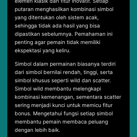
elemen klasik dan fitur inovatif. Setiap
putaran menghasilkan kombinasi simbol
yang ditentukan oleh sistem acak,
sehingga tidak ada hasil yang bisa
dipastikan sebelumnya. Pemahaman ini
penting agar pemain tidak memiliki
ekspektasi yang keliru.
Simbol dalam permainan biasanya terdiri
dari simbol bernilai rendah, tinggi, serta
simbol khusus seperti wild dan scatter.
Simbol wild membantu melengkapi
kombinasi kemenangan, sementara scatter
sering menjadi kunci untuk memicu fitur
bonus. Mengetahui fungsi setiap simbol
membantu pemain membaca peluang
dengan lebih baik.