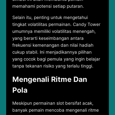
memahami potensi setiap putaran.
Selain itu, penting untuk mengetahui
tingkat volatilitas permainan. Candy Tower
umumnya memiliki volatilitas menengah,
yang berarti keseimbangan antara
frekuensi kemenangan dan nilai hadiah
cukup stabil. Ini menjadikannya pilihan
yang cocok bagi pemula yang ingin belajar
tanpa tekanan risiko yang terlalu tinggi.
Mengenali Ritme Dan
Pola
Meskipun permainan slot bersifat acak,
banyak pemain mencoba mengenali ritme