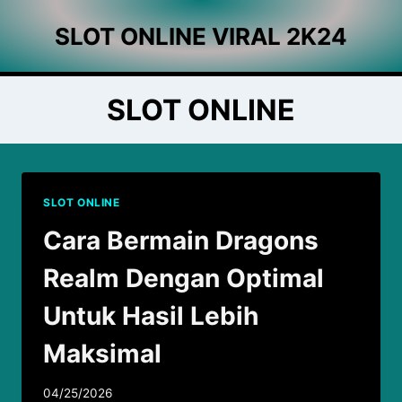
Skip
SLOT ONLINE VIRAL 2K24
to
content
SLOT ONLINE
SLOT ONLINE
Cara Bermain Dragons
Realm Dengan Optimal
Untuk Hasil Lebih
Maksimal
04/25/2026