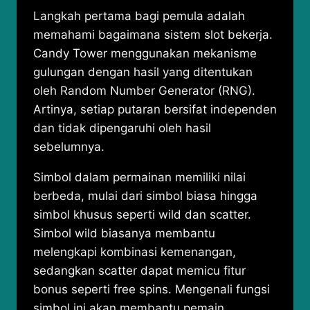
Langkah pertama bagi pemula adalah
memahami bagaimana sistem slot bekerja.
Candy Tower menggunakan mekanisme
gulungan dengan hasil yang ditentukan
oleh Random Number Generator (RNG).
Artinya, setiap putaran bersifat independen
dan tidak dipengaruhi oleh hasil
sebelumnya.
Simbol dalam permainan memiliki nilai
berbeda, mulai dari simbol biasa hingga
simbol khusus seperti wild dan scatter.
Simbol wild biasanya membantu
melengkapi kombinasi kemenangan,
sedangkan scatter dapat memicu fitur
bonus seperti free spins. Mengenali fungsi
simbol ini akan membantu pemain