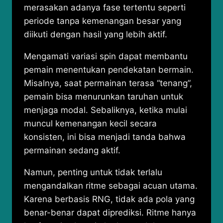
merasakan adanya fase tertentu seperti
periode tanpa kemenangan besar yang
diikuti dengan hasil yang lebih aktif.
Mengamati variasi spin dapat membantu
pemain menentukan pendekatan bermain.
Misalnya, saat permainan terasa “tenang”,
pemain bisa menurunkan taruhan untuk
menjaga modal. Sebaliknya, ketika mulai
muncul kemenangan kecil secara
konsisten, ini bisa menjadi tanda bahwa
permainan sedang aktif.
Namun, penting untuk tidak terlalu
mengandalkan ritme sebagai acuan utama.
Karena berbasis RNG, tidak ada pola yang
benar-benar dapat diprediksi. Ritme hanya