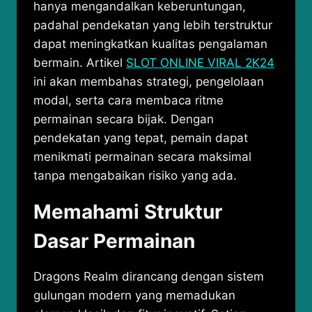
hanya mengandalkan keberuntungan,
padahal pendekatan yang lebih terstruktur
dapat meningkatkan kualitas pengalaman
bermain. Artikel
SLOT ONLINE VIRAL 2K24
ini akan membahas strategi, pengelolaan
modal, serta cara membaca ritme
permainan secara bijak. Dengan
pendekatan yang tepat, pemain dapat
menikmati permainan secara maksimal
tanpa mengabaikan risiko yang ada.
Memahami Struktur
Dasar Permainan
Dragons Realm dirancang dengan sistem
gulungan modern yang memadukan