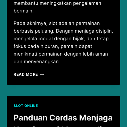
membantu meningkatkan pengalaman
bermain.
Pada akhirnya, slot adalah permainan
berbasis peluang. Dengan menjaga disiplin,
mengelola modal dengan bijak, dan tetap
fokus pada hiburan, pemain dapat
menikmati permainan dengan lebih aman
dan menyenangkan.
TEKNIK
READ MORE
PRAKTIS
MENDAPATKAN
KEMENANGAN
BESAR
DI
SLOT ONLINE
CANDY
TOWER
Panduan Cerdas Menjaga
UNTUK
PEMULA