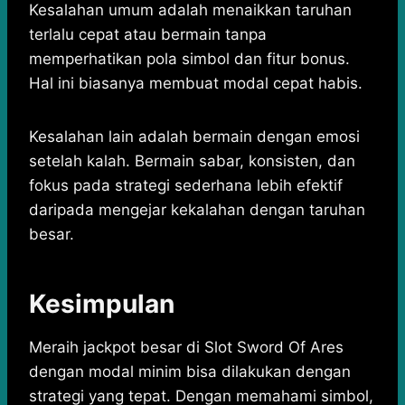
Kesalahan umum adalah menaikkan taruhan
terlalu cepat atau bermain tanpa
memperhatikan pola simbol dan fitur bonus.
Hal ini biasanya membuat modal cepat habis.
Kesalahan lain adalah bermain dengan emosi
setelah kalah. Bermain sabar, konsisten, dan
fokus pada strategi sederhana lebih efektif
daripada mengejar kekalahan dengan taruhan
besar.
Kesimpulan
Meraih jackpot besar di Slot Sword Of Ares
dengan modal minim bisa dilakukan dengan
strategi yang tepat. Dengan memahami simbol,