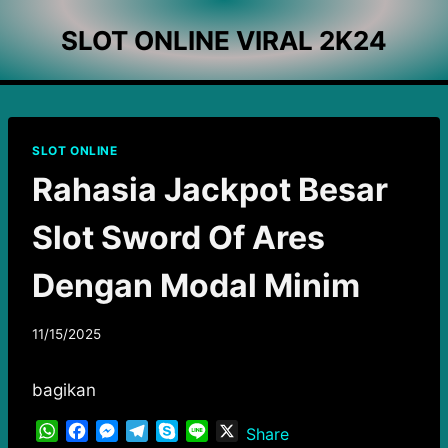
Skip
SLOT ONLINE VIRAL 2K24
to
content
SLOT ONLINE
Rahasia Jackpot Besar
Slot Sword Of Ares
Dengan Modal Minim
By
11/15/2025
Joseph
bagikan
W
F
M
T
S
L
X
Share