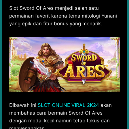
h
a
e
e
k
i
a
c
s
l
y
n
Slot Sword Of Ares menjadi salah satu
t
e
s
e
p
e
permainan favorit karena tema mitologi Yunani
s
b
e
g
e
yang epik dan fitur bonus yang menarik.
A
o
n
r
p
o
g
a
p
k
e
m
r
Dibawah ini
SLOT ONLINE VIRAL 2K24
akan
membahas cara bermain Sword Of Ares
dengan modal kecil namun tetap fokus dan
menyenangkan.