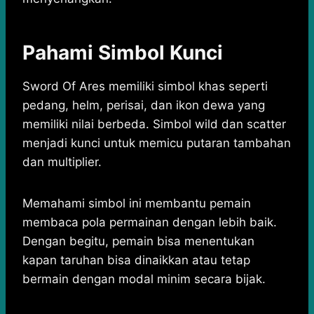
Pahami Simbol Kunci
Sword Of Ares memiliki simbol khas seperti
pedang, helm, perisai, dan ikon dewa yang
memiliki nilai berbeda. Simbol wild dan scatter
menjadi kunci untuk memicu putaran tambahan
dan multiplier.
Memahami simbol ini membantu pemain
membaca pola permainan dengan lebih baik.
Dengan begitu, pemain bisa menentukan
kapan taruhan bisa dinaikkan atau tetap
bermain dengan modal minim secara bijak.