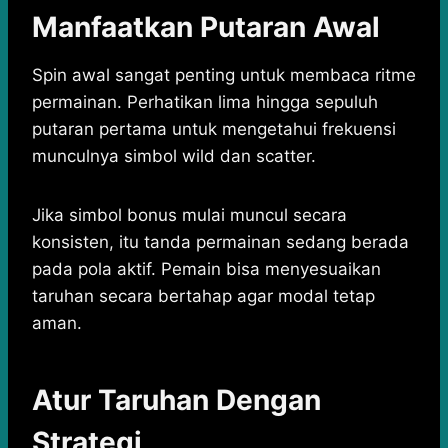
Manfaatkan Putaran Awal
Spin awal sangat penting untuk membaca ritme
permainan. Perhatikan lima hingga sepuluh
putaran pertama untuk mengetahui frekuensi
munculnya simbol wild dan scatter.
Jika simbol bonus mulai muncul secara
konsisten, itu tanda permainan sedang berada
pada pola aktif. Pemain bisa menyesuaikan
taruhan secara bertahap agar modal tetap
aman.
Atur Taruhan Dengan
Strategi