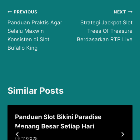
Post
PREVIOUS
NEXT
Panduan Praktis Agar
Strategi Jackpot Slot
navigation
Selalu Maxwin
Trees Of Treasure
Konsisten di Slot
Berdasarkan RTP Live
Bufallo King
Similar Posts
Panduan Slot Bikini Paradise
Menang Besar Setiap Hari
08/11/2025