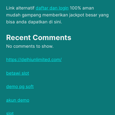
Link alternatif
daftar dan login
100% aman
mudah gampang memberikan jackpot besar yang
bisa anda dapatkan di sini.
Recent Comments
No comments to show.
https://delhiunlimited.com/
betawi slot
demo pg soft
akun demo
slot