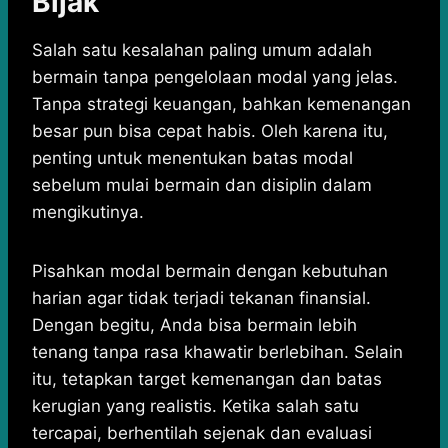
Bijak
Salah satu kesalahan paling umum adalah
bermain tanpa pengelolaan modal yang jelas.
Tanpa strategi keuangan, bahkan kemenangan
besar pun bisa cepat habis. Oleh karena itu,
penting untuk menentukan batas modal
sebelum mulai bermain dan disiplin dalam
mengikutinya.
Pisahkan modal bermain dengan kebutuhan
harian agar tidak terjadi tekanan finansial.
Dengan begitu, Anda bisa bermain lebih
tenang tanpa rasa khawatir berlebihan. Selain
itu, tetapkan target kemenangan dan batas
kerugian yang realistis. Ketika salah satu
tercapai, berhentilah sejenak dan evaluasi