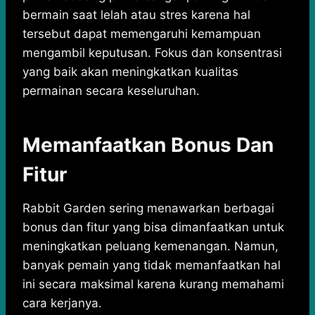
bermain saat lelah atau stres karena hal
tersebut dapat memengaruhi kemampuan
mengambil keputusan. Fokus dan konsentrasi
yang baik akan meningkatkan kualitas
permainan secara keseluruhan.
Memanfaatkan Bonus Dan
Fitur
Rabbit Garden sering menawarkan berbagai
bonus dan fitur yang bisa dimanfaatkan untuk
meningkatkan peluang kemenangan. Namun,
banyak pemain yang tidak memanfaatkan hal
ini secara maksimal karena kurang memahami
cara kerjanya.