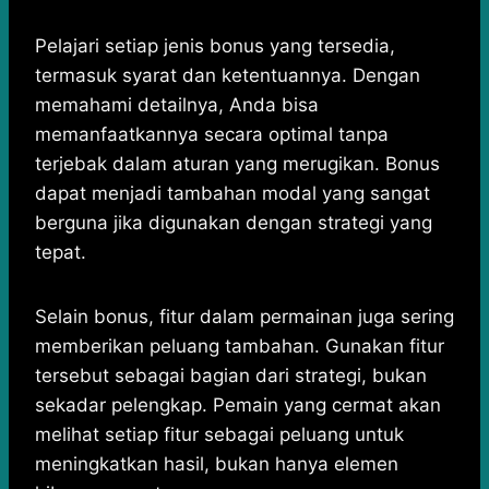
Pelajari setiap jenis bonus yang tersedia,
termasuk syarat dan ketentuannya. Dengan
memahami detailnya, Anda bisa
memanfaatkannya secara optimal tanpa
terjebak dalam aturan yang merugikan. Bonus
dapat menjadi tambahan modal yang sangat
berguna jika digunakan dengan strategi yang
tepat.
Selain bonus, fitur dalam permainan juga sering
memberikan peluang tambahan. Gunakan fitur
tersebut sebagai bagian dari strategi, bukan
sekadar pelengkap. Pemain yang cermat akan
melihat setiap fitur sebagai peluang untuk
meningkatkan hasil, bukan hanya elemen