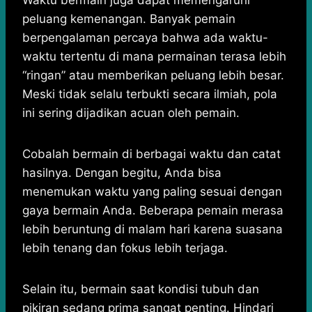
Waktu bermain juga dapat memengaruhi
peluang kemenangan. Banyak pemain
berpengalaman percaya bahwa ada waktu-
waktu tertentu di mana permainan terasa lebih
“ringan” atau memberikan peluang lebih besar.
Meski tidak selalu terbukti secara ilmiah, pola
ini sering dijadikan acuan oleh pemain.
Cobalah bermain di berbagai waktu dan catat
hasilnya. Dengan begitu, Anda bisa
menemukan waktu yang paling sesuai dengan
gaya bermain Anda. Beberapa pemain merasa
lebih beruntung di malam hari karena suasana
lebih tenang dan fokus lebih terjaga.
Selain itu, bermain saat kondisi tubuh dan
pikiran sedang prima sangat penting. Hindari