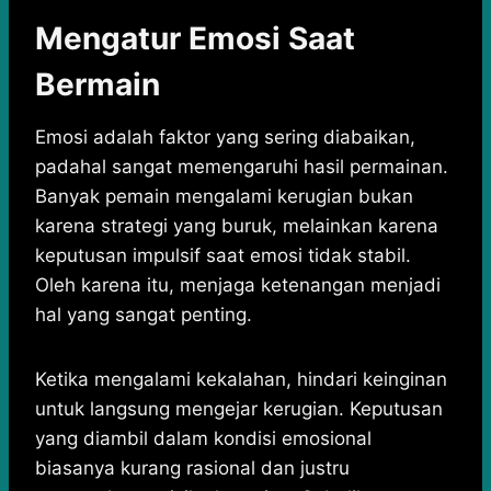
Mengatur Emosi Saat
Bermain
Emosi adalah faktor yang sering diabaikan,
padahal sangat memengaruhi hasil permainan.
Banyak pemain mengalami kerugian bukan
karena strategi yang buruk, melainkan karena
keputusan impulsif saat emosi tidak stabil.
Oleh karena itu, menjaga ketenangan menjadi
hal yang sangat penting.
Ketika mengalami kekalahan, hindari keinginan
untuk langsung mengejar kerugian. Keputusan
yang diambil dalam kondisi emosional
biasanya kurang rasional dan justru