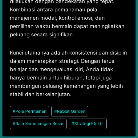
dilakukan dengan pendekatan yang tepat.
Kombinasi antara pemahaman pola,
manajemen modal, kontrol emosi, dan
pemilihan waktu bermain dapat meningkatkan
peluang secara signifikan.
Kunci utamanya adalah konsistensi dan disiplin
dalam menerapkan strategi. Dengan terus
belajar dan mengevaluasi diri, Anda tidak
hanya bermain untuk hiburan, tetapi juga
membangun peluang kemenangan yang lebih
stabil dan berkelanjutan.
Post
#
Pola Permainan
#
Rabbit Garden
Tags:
#
Raih Kemenangan Besar
#
Strategi Efektif