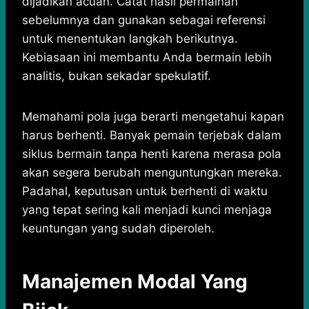
dijadikan acuan. Catat hasil permainan
sebelumnya dan gunakan sebagai referensi
untuk menentukan langkah berikutnya.
Kebiasaan ini membantu Anda bermain lebih
analitis, bukan sekadar spekulatif.
Memahami pola juga berarti mengetahui kapan
harus berhenti. Banyak pemain terjebak dalam
siklus bermain tanpa henti karena merasa pola
akan segera berubah menguntungkan mereka.
Padahal, keputusan untuk berhenti di waktu
yang tepat sering kali menjadi kunci menjaga
keuntungan yang sudah diperoleh.
Manajemen Modal Yang