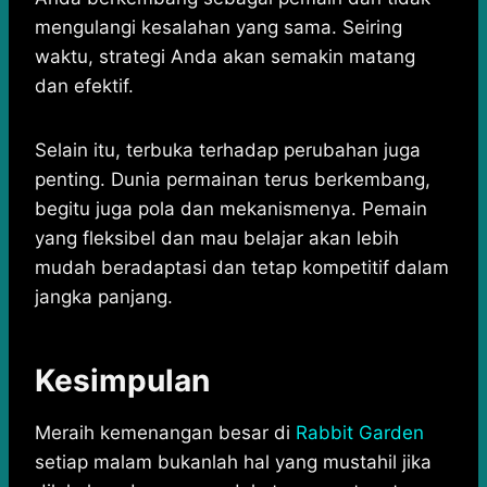
mengulangi kesalahan yang sama. Seiring
waktu, strategi Anda akan semakin matang
dan efektif.
Selain itu, terbuka terhadap perubahan juga
penting. Dunia permainan terus berkembang,
begitu juga pola dan mekanismenya. Pemain
yang fleksibel dan mau belajar akan lebih
mudah beradaptasi dan tetap kompetitif dalam
jangka panjang.
Kesimpulan
Meraih kemenangan besar di
Rabbit Garden
setiap malam bukanlah hal yang mustahil jika