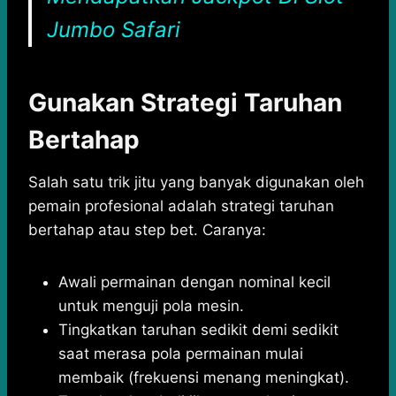
Jumbo Safari
Gunakan Strategi Taruhan
Bertahap
Salah satu trik jitu yang banyak digunakan oleh
pemain profesional adalah strategi taruhan
bertahap atau step bet. Caranya:
Awali permainan dengan nominal kecil
untuk menguji pola mesin.
Tingkatkan taruhan sedikit demi sedikit
saat merasa pola permainan mulai
membaik (frekuensi menang meningkat).