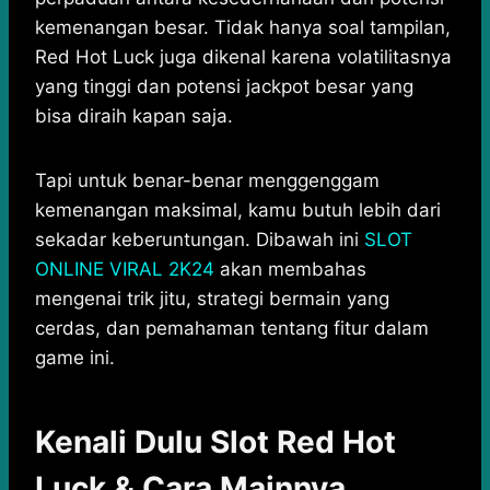
kemenangan besar. Tidak hanya soal tampilan,
Red Hot Luck juga dikenal karena volatilitasnya
yang tinggi dan potensi jackpot besar yang
bisa diraih kapan saja.
Tapi untuk benar-benar menggenggam
kemenangan maksimal, kamu butuh lebih dari
sekadar keberuntungan. Dibawah ini
SLOT
ONLINE VIRAL 2K24
akan membahas
mengenai trik jitu, strategi bermain yang
cerdas, dan pemahaman tentang fitur dalam
game ini.
Kenali Dulu Slot Red Hot
Luck & Cara Mainnya