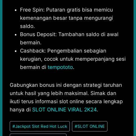
Free Spin: Putaran gratis bisa memicu
kemenangan besar tanpa mengurangi
saldo.
Bonus Deposit: Tambahan saldo di awal
bermain.
Cashback: Pengembalian sebagian
kerugian, cocok untuk memperpanjang sesi
bermain di
tempototo
.
Gabungkan bonus ini dengan strategi taruhan
untuk hasil yang lebih maksimal. Simak dan
ikuti terus informasi slot online secara lengkap
hanya di
SLOT ONLINE VIRAL 2K24
.
Post
#
Jackpot Slot Red Hot Luck
#
SLOT ONLINE
Tags: