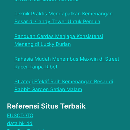
Teknik Praktis Mendapatkan Kemenangan
Besar di Candy Tower Untuk Pemula
Panduan Cerdas Menjaga Konsistensi
Menang di Lucky Durian
Rahasia Mudah Menembus Maxwin di Street
Racer Tanpa Ribet
Strategi Efektif Raih Kemenangan Besar di
Rabbit Garden Setiap Malam
Referensi Situs Terbaik
FUSOTOTO
data hk 4d