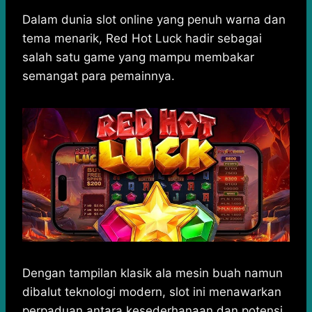
h
a
e
e
k
i
a
c
s
l
y
n
Dalam dunia slot online yang penuh warna dan
t
e
s
e
p
e
tema menarik, Red Hot Luck hadir sebagai
s
b
e
g
e
salah satu game yang mampu membakar
A
o
n
r
semangat para pemainnya.
p
o
g
a
p
k
e
m
r
Dengan tampilan klasik ala mesin buah namun
dibalut teknologi modern, slot ini menawarkan
perpaduan antara kesederhanaan dan potensi