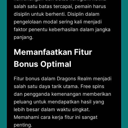
salah satu batas tercapai, pemain harus
disiplin untuk berhenti. Disiplin dalam
pengelolaan modal sering kali menjadi
faktor penentu keberhasilan dalam jangka
panjang.
Memanfaatkan Fitur
Bonus Optimal
Fitur bonus dalam Dragons Realm menjadi
salah satu daya tarik utama. Free spins
dan pengganda kemenangan memberikan
peluang untuk mendapatkan hasil yang
lebih besar dalam waktu singkat.
Memahami cara kerja fitur ini sangat
penting.