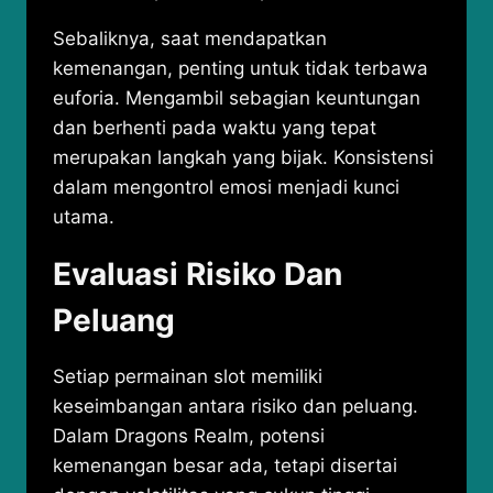
Sebaliknya, saat mendapatkan
kemenangan, penting untuk tidak terbawa
euforia. Mengambil sebagian keuntungan
dan berhenti pada waktu yang tepat
merupakan langkah yang bijak. Konsistensi
dalam mengontrol emosi menjadi kunci
utama.
Evaluasi Risiko Dan
Peluang
Setiap permainan slot memiliki
keseimbangan antara risiko dan peluang.
Dalam Dragons Realm, potensi
kemenangan besar ada, tetapi disertai