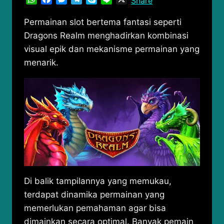
Share
Permainan slot bertema fantasi seperti
Dragons Realm menghadirkan kombinasi
visual epik dan mekanisme permainan yang
menarik.
Di balik tampilannya yang memukau,
terdapat dinamika permainan yang
memerlukan pemahaman agar bisa
dimainkan secara optimal. Banyak pemain