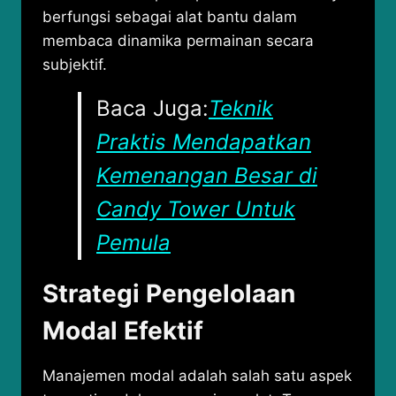
berfungsi sebagai alat bantu dalam
membaca dinamika permainan secara
subjektif.
Baca Juga:
Teknik
Praktis Mendapatkan
Kemenangan Besar di
Candy Tower Untuk
Pemula
Strategi Pengelolaan
Modal Efektif
Manajemen modal adalah salah satu aspek