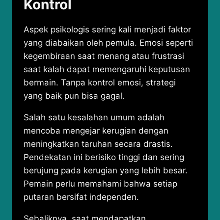
Kontrol
Aspek psikologis sering kali menjadi faktor
yang diabaikan oleh pemula. Emosi seperti
kegembiraan saat menang atau frustrasi
saat kalah dapat memengaruhi keputusan
bermain. Tanpa kontrol emosi, strategi
yang baik pun bisa gagal.
Salah satu kesalahan umum adalah
mencoba mengejar kerugian dengan
meningkatkan taruhan secara drastis.
Pendekatan ini berisiko tinggi dan sering
berujung pada kerugian yang lebih besar.
Pemain perlu memahami bahwa setiap
putaran bersifat independen.
Sebaliknya, saat mendapatkan