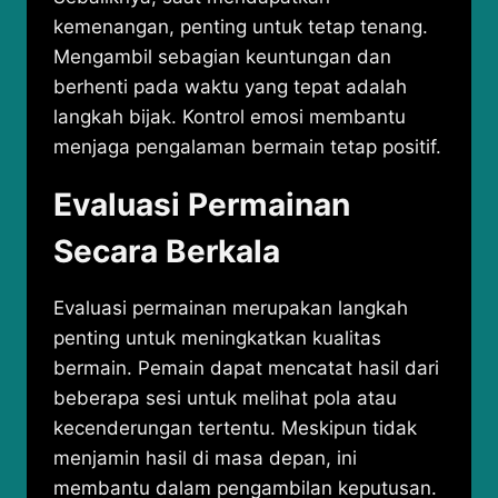
kemenangan, penting untuk tetap tenang.
Mengambil sebagian keuntungan dan
berhenti pada waktu yang tepat adalah
langkah bijak. Kontrol emosi membantu
menjaga pengalaman bermain tetap positif.
Evaluasi Permainan
Secara Berkala
Evaluasi permainan merupakan langkah
penting untuk meningkatkan kualitas
bermain. Pemain dapat mencatat hasil dari
beberapa sesi untuk melihat pola atau
kecenderungan tertentu. Meskipun tidak
menjamin hasil di masa depan, ini
membantu dalam pengambilan keputusan.