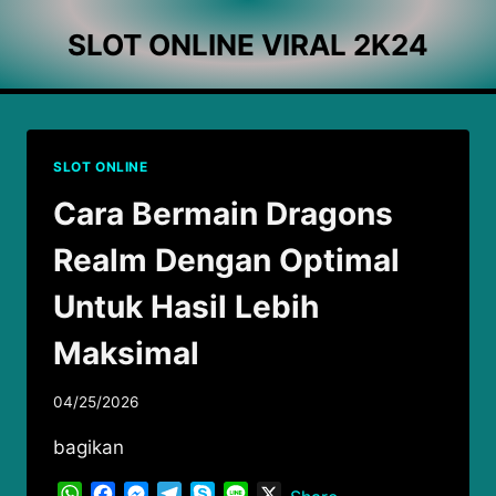
Skip
SLOT ONLINE VIRAL 2K24
to
content
SLOT ONLINE
Cara Bermain Dragons
Realm Dengan Optimal
Untuk Hasil Lebih
Maksimal
04/25/2026
bagikan
WhatsApp
Facebook
Messenger
Telegram
Skype
Line
X