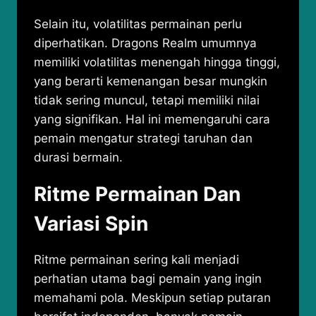
Selain itu, volatilitas permainan perlu
diperhatikan. Dragons Realm umumnya
memiliki volatilitas menengah hingga tinggi,
yang berarti kemenangan besar mungkin
tidak sering muncul, tetapi memiliki nilai
yang signifikan. Hal ini memengaruhi cara
pemain mengatur strategi taruhan dan
durasi bermain.
Ritme Permainan Dan
Variasi Spin
Ritme permainan sering kali menjadi
perhatian utama bagi pemain yang ingin
memahami pola. Meskipun setiap putaran