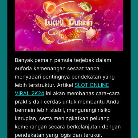
Banyak pemain pemula terjebak dalam
euforia kemenangan sesaat tanpa
menyadari pentingnya pendekatan yang
lebih terstruktur. Artikel
SLOT ONLINE
VIRAL 2K24
ini akan membahas cara-cara
praktis dan cerdas untuk membantu Anda
bermain lebih stabil, mengurangi risiko
kerugian, serta meningkatkan peluang
kemenangan secara berkelanjutan dengan
pendekatan yang logis dan terukur.