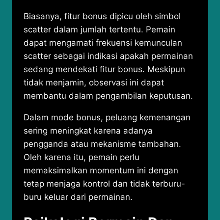
Biasanya, fitur bonus dipicu oleh simbol
scatter dalam jumlah tertentu. Pemain
dapat mengamati frekuensi kemunculan
scatter sebagai indikasi apakah permainan
sedang mendekati fitur bonus. Meskipun
tidak menjamin, observasi ini dapat
membantu dalam pengambilan keputusan.
Dalam mode bonus, peluang kemenangan
sering meningkat karena adanya
pengganda atau mekanisme tambahan.
Oleh karena itu, pemain perlu
memaksimalkan momentum ini dengan
tetap menjaga kontrol dan tidak terburu-
buru keluar dari permainan.