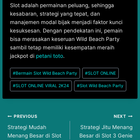
Slot adalah permainan peluang, sehingga
kesabaran, strategi yang tepat, dan
manajemen modal bijak menjadi faktor kunci
kesuksesan. Dengan pendekatan ini, pemain
bisa merasakan keseruan Wild Beach Party
sambil tetap memiliki kesempatan meraih
jackpot di
petani toto
.
Post
#
Bermain Slot Wild Beach Party
#
SLOT ONLINE
Tags:
#
SLOT ONLINE VIRAL 2K24
#
Slot Wild Beach Party
Post
PREVIOUS
NEXT
Strategi Mudah
Strategi Jitu Menang
navigation
Menang Besar di Slot
Besar di Slot 3 Genie