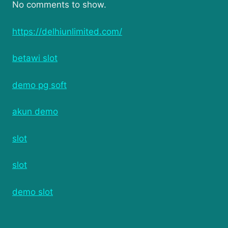
No comments to show.
https://delhiunlimited.com/
betawi slot
demo pg soft
akun demo
slot
slot
demo slot