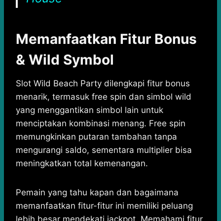
Memanfaatkan Fitur Bonus
& Wild Symbol
Slot Wild Beach Party dilengkapi fitur bonus
menarik, termasuk free spin dan simbol wild
yang menggantikan simbol lain untuk
menciptakan kombinasi menang. Free spin
memungkinkan putaran tambahan tanpa
mengurangi saldo, sementara multiplier bisa
meningkatkan total kemenangan.
Pemain yang tahu kapan dan bagaimana
memanfaatkan fitur-fitur ini memiliki peluang
lebih besar mendekati jackpot. Memahami fitur