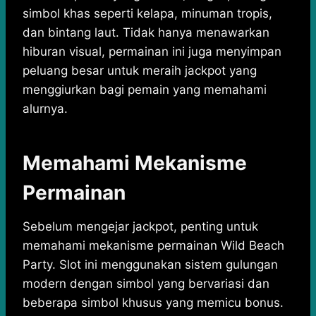
simbol khas seperti kelapa, minuman tropis,
dan bintang laut. Tidak hanya menawarkan
hiburan visual, permainan ini juga menyimpan
peluang besar untuk meraih jackpot yang
menggiurkan bagi pemain yang memahami
alurnya.
Memahami Mekanisme
Permainan
Sebelum mengejar jackpot, penting untuk
memahami mekanisme permainan Wild Beach
Party. Slot ini menggunakan sistem gulungan
modern dengan simbol yang bervariasi dan
beberapa simbol khusus yang memicu bonus.