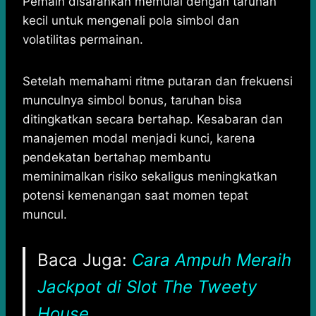
Pemain disarankan memulai dengan taruhan
kecil untuk mengenali pola simbol dan
volatilitas permainan.
Setelah memahami ritme putaran dan frekuensi
munculnya simbol bonus, taruhan bisa
ditingkatkan secara bertahap. Kesabaran dan
manajemen modal menjadi kunci, karena
pendekatan bertahap membantu
meminimalkan risiko sekaligus meningkatkan
potensi kemenangan saat momen tepat
muncul.
Baca Juga:
Cara Ampuh Meraih
Jackpot di Slot The Tweety
House