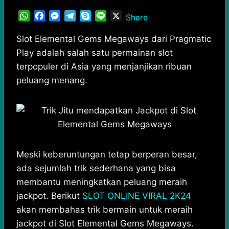
W
F
M
T
S
L
X
Share
h
a
e
e
k
i
a
c
s
l
y
n
Slot Elemental Gems Megaways dari Pragmatic
t
e
s
e
p
e
Play adalah salah satu permainan slot
s
b
e
g
e
terpopuler di Asia yang menjanjikan ribuan
A
o
n
r
peluang menang.
p
o
g
a
p
k
e
m
r
Meski keberuntungan tetap berperan besar,
ada sejumlah trik sederhana yang bisa
membantu meningkatkan peluang meraih
jackpot. Berikut
SLOT ONLINE VIRAL 2K24
akan membahas trik bermain untuk meraih
jackpot di Slot Elemental Gems Megaways.