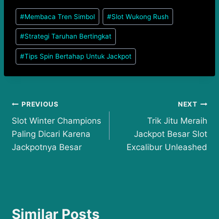
Post
#
Membaca Tren Simbol
#
Slot Wukong Rush
Tags:
#
Strategi Taruhan Bertingkat
#
Tips Spin Bertahap Untuk Jackpot
Post
PREVIOUS
NEXT
Slot Winter Champions
Trik Jitu Meraih
navigation
Paling Dicari Karena
Jackpot Besar Slot
Jackpotnya Besar
Excalibur Unleashed
Similar Posts