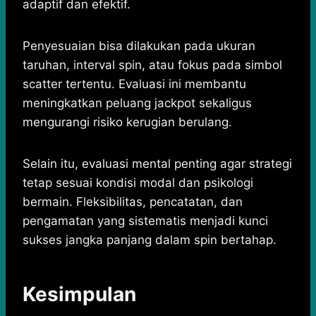
adaptif dan efektif.
Penyesuaian bisa dilakukan pada ukuran
taruhan, interval spin, atau fokus pada simbol
scatter tertentu. Evaluasi ini membantu
meningkatkan peluang jackpot sekaligus
mengurangi risiko kerugian berulang.
Selain itu, evaluasi mental penting agar strategi
tetap sesuai kondisi modal dan psikologi
bermain. Fleksibilitas, pencatatan, dan
pengamatan yang sistematis menjadi kunci
sukses jangka panjang dalam spin bertahap.
Kesimpulan