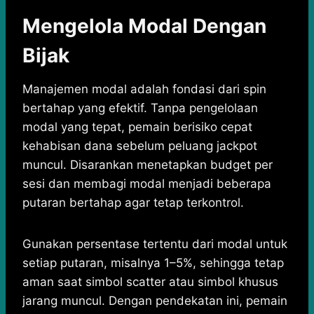
Mengelola Modal Dengan
Bijak
Manajemen modal adalah fondasi dari spin
bertahap yang efektif. Tanpa pengelolaan
modal yang tepat, pemain berisiko cepat
kehabisan dana sebelum peluang jackpot
muncul. Disarankan menetapkan budget per
sesi dan membagi modal menjadi beberapa
putaran bertahap agar tetap terkontrol.
Gunakan persentase tertentu dari modal untuk
setiap putaran, misalnya 1–5%, sehingga tetap
aman saat simbol scatter atau simbol khusus
jarang muncul. Dengan pendekatan ini, pemain