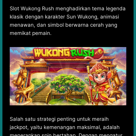
h
a
e
e
k
i
a
c
s
l
y
n
Slot Wukong Rush menghadirkan tema legenda
t
e
s
e
p
e
klasik dengan karakter Sun Wukong, animasi
s
b
e
g
e
menawan, dan simbol berwarna cerah yang
A
o
n
r
memikat pemain.
p
o
g
a
p
k
e
m
r
Salah satu strategi penting untuk meraih
jackpot, yaitu kemenangan maksimal, adalah
menerapkan spin bertahap. Dengan mengatur