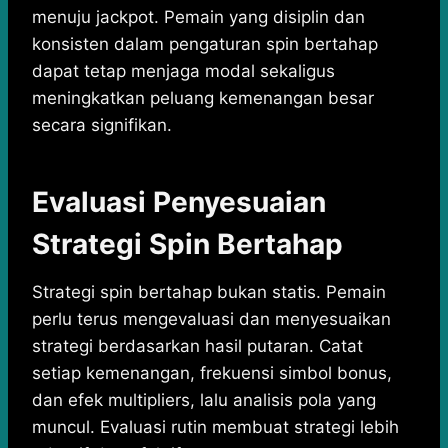
menuju jackpot. Pemain yang disiplin dan
konsisten dalam pengaturan spin bertahap
dapat tetap menjaga modal sekaligus
meningkatkan peluang kemenangan besar
secara signifikan.
Evaluasi Penyesuaian
Strategi Spin Bertahap
Strategi spin bertahap bukan statis. Pemain
perlu terus mengevaluasi dan menyesuaikan
strategi berdasarkan hasil putaran. Catat
setiap kemenangan, frekuensi simbol bonus,
dan efek multipliers, lalu analisis pola yang
muncul. Evaluasi rutin membuat strategi lebih