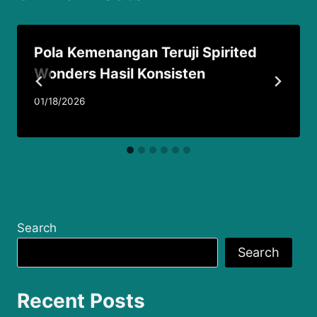
Pola Kemenangan Teruji Spirited
Wonders Hasil Konsisten
01/18/2026
Search
Search
Recent Posts