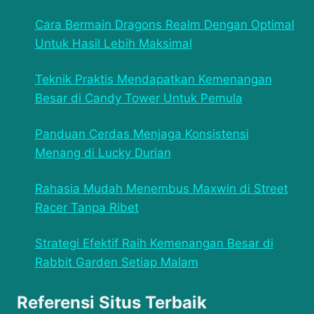
Cara Bermain Dragons Realm Dengan Optimal
Untuk Hasil Lebih Maksimal
Teknik Praktis Mendapatkan Kemenangan
Besar di Candy Tower Untuk Pemula
Panduan Cerdas Menjaga Konsistensi
Menang di Lucky Durian
Rahasia Mudah Menembus Maxwin di Street
Racer Tanpa Ribet
Strategi Efektif Raih Kemenangan Besar di
Rabbit Garden Setiap Malam
Referensi Situs Terbaik