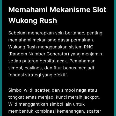
Memahami Mekanisme Slot
Wukong Rush
Sebelum menerapkan spin bertahap, penting
memahami mekanisme dasar permainan.
Wukong Rush menggunakan sistem RNG
(Random Number Generator) yang menjamin
setiap putaran bersifat acak. Pemahaman
simbol, paylines, dan fitur bonus menjadi
fondasi strategi yang efektif.
Simbol wild, scatter, dan simbol naga atau
tongkat emas menjadi kunci meraih jackpot.
Wild menggantikan simbol lain untuk
membentuk kombinasi kemenangan, scatter