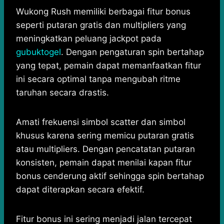
Wukong Rush memiliki berbagai fitur bonus
seperti putaran gratis dan multipliers yang
meningkatkan peluang jackpot pada
gubuktogel
. Dengan pengaturan spin bertahap
yang tepat, pemain dapat memanfaatkan fitur
ini secara optimal tanpa mengubah ritme
taruhan secara drastis.
Amati frekuensi simbol scatter dan simbol
khusus karena sering memicu putaran gratis
atau multipliers. Dengan pencatatan putaran
konsisten, pemain dapat menilai kapan fitur
bonus cenderung aktif sehingga spin bertahap
dapat diterapkan secara efektif.
Fitur bonus ini sering menjadi jalan tercepat