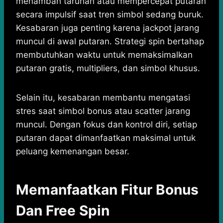
menambah taruhan atau mempercepat putaran
secara impulsif saat tren simbol sedang buruk.
Kesabaran juga penting karena jackpot jarang
muncul di awal putaran. Strategi spin bertahap
membutuhkan waktu untuk memaksimalkan
putaran gratis, multipliers, dan simbol khusus.
Selain itu, kesabaran membantu mengatasi
stres saat simbol bonus atau scatter jarang
muncul. Dengan fokus dan kontrol diri, setiap
putaran dapat dimanfaatkan maksimal untuk
peluang kemenangan besar.
Memanfaatkan Fitur Bonus
Dan Free Spin