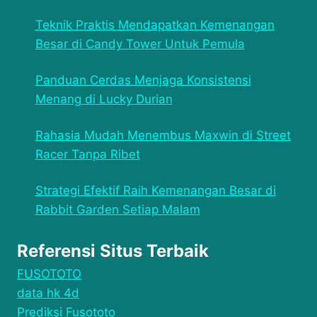
Teknik Praktis Mendapatkan Kemenangan
Besar di Candy Tower Untuk Pemula
Panduan Cerdas Menjaga Konsistensi
Menang di Lucky Durian
Rahasia Mudah Menembus Maxwin di Street
Racer Tanpa Ribet
Strategi Efektif Raih Kemenangan Besar di
Rabbit Garden Setiap Malam
Referensi Situs Terbaik
FUSOTOTO
data hk 4d
Prediksi Fusototo