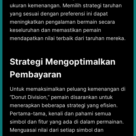
ukuran kemenangan. Memilih strategi taruhan
yang sesuai dengan preferensi ini dapat
meningkatkan pengalaman bermain secara
keseluruhan dan memastikan pemain
mendapatkan nilai terbaik dari taruhan mereka.
Strategi Mengoptimalkan
Pembayaran
Untuk memaksimalkan peluang kemenangan di
“Donut Division,” pemain disarankan untuk
menerapkan beberapa strategi yang efisien.
Pertama-tama, kenali dan pahami semua
simbol dan fitur yang ada di dalam permainan.
Menguasai nilai dari setiap simbol dan