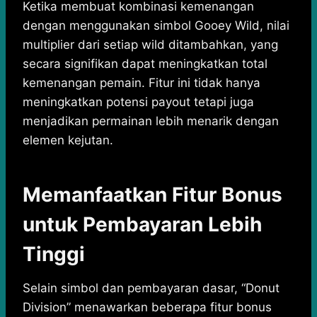
Ketika membuat kombinasi kemenangan
dengan menggunakan simbol Gooey Wild, nilai
multiplier dari setiap wild ditambahkan, yang
secara signifikan dapat meningkatkan total
kemenangan pemain. Fitur ini tidak hanya
meningkatkan potensi payout tetapi juga
menjadikan permainan lebih menarik dengan
elemen kejutan.
Memanfaatkan Fitur Bonus
untuk Pembayaran Lebih
Tinggi
Selain simbol dan pembayaran dasar, “Donut
Division” menawarkan beberapa fitur bonus