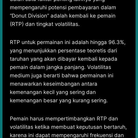
mempengaruhi potensi pembayaran dalam
“Donut Division” adalah kembali ke pemain
(RTP) dan tingkat volatilitas.
RTP untuk permainan ini adalah hingga 96.3%,
yang menunjukkan persentase teoretis dari
taruhan yang akan dibayar kembali kepada
pemain dalam jangka panjang. Volatilitas
medium juga berarti bahwa permainan ini
menawarkan keseimbangan antara
kemenangan kecil yang sering dan
kemenangan besar yang kurang sering.
Pemain harus mempertimbangkan RTP dan
volatilitas ketika membuat keputusan bertaruh,
karena ini dapat mempengaruhi frekuensi dan