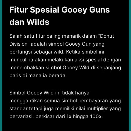
Fitur Spesial Gooey Guns
dan Wilds
Salah satu fitur paling menarik dalam “Donut
Division” adalah simbol Gooey Gun yang
berfungsi sebagai wild. Ketika simbol ini
muncul, ia akan melakukan aksi spesial dengan
menembakkan simbol Gooey Wild di sepanjang
baris di mana ia berada.
Simbol Gooey Wild ini tidak hanya
menggantikan semua simbol pembayaran yang
standar tetapi juga memiliki nilai multiplier yang
bervariasi, berkisar dari 1x hingga 100x.