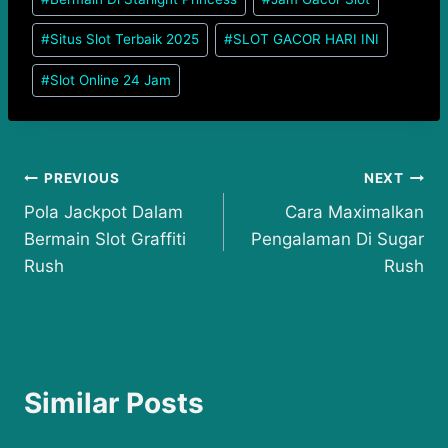
Tags:
#
Situs Slot Terbaik 2025
#
SLOT GACOR HARI INI
#
Slot Online 24 Jam
Post
PREVIOUS
NEXT
Pola Jackpot Dalam
Cara Maximalkan
navigation
Bermain Slot Graffiti
Pengalaman Di Sugar
Rush
Rush
Similar Posts