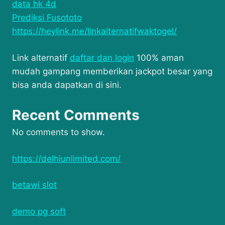
data hk 4d
Prediksi Fusototo
https://heylink.me/linkalternatifwaktogel/
Link alternatif
daftar dan login
100% aman
mudah gampang memberikan jackpot besar yang
bisa anda dapatkan di sini.
Recent Comments
No comments to show.
https://delhiunlimited.com/
betawi slot
demo pg soft