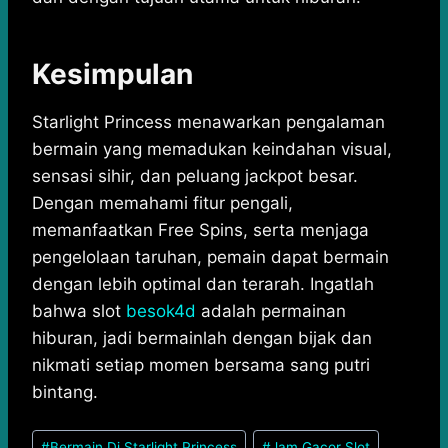
Kesimpulan
Starlight Princess menawarkan pengalaman
bermain yang memadukan keindahan visual,
sensasi sihir, dan peluang jackpot besar.
Dengan memahami fitur pengali,
memanfaatkan Free Spins, serta menjaga
pengelolaan taruhan, pemain dapat bermain
dengan lebih optimal dan terarah. Ingatlah
bahwa slot
besok4d
adalah permainan
hiburan, jadi bermainlah dengan bijak dan
nikmati setiap momen bersama sang putri
bintang.
Post
#
Bermain Di Starlight Princess
#
Jam Gacor Slot