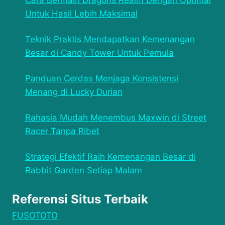
Untuk Hasil Lebih Maksimal
Teknik Praktis Mendapatkan Kemenangan
Besar di Candy Tower Untuk Pemula
Panduan Cerdas Menjaga Konsistensi
Menang di Lucky Durian
Rahasia Mudah Menembus Maxwin di Street
Racer Tanpa Ribet
Strategi Efektif Raih Kemenangan Besar di
Rabbit Garden Setiap Malam
Referensi Situs Terbaik
FUSOTOTO