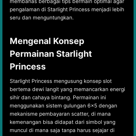
membahas berbagai tips bermain optimal agar
pengalaman di Starlight Princess menjadi lebih
seru dan menguntungkan.
Mengenal Konsep
Permainan Starlight
Princess
Starlight Princess mengusung konsep slot
bertema dewi langit yang memancarkan energi
sihir dan cahaya bintang. Permainan ini
menggunakan sistem gulungan 6×5 dengan
mekanisme pembayaran scatter, di mana
kemenangan bisa didapat dari simbol yang
muncul di mana saja tanpa harus sejajar di