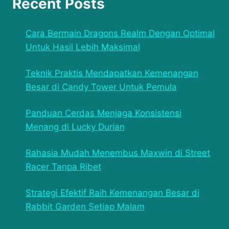
Recent Posts
Cara Bermain Dragons Realm Dengan Optimal
Untuk Hasil Lebih Maksimal
Teknik Praktis Mendapatkan Kemenangan
Besar di Candy Tower Untuk Pemula
Panduan Cerdas Menjaga Konsistensi
Menang di Lucky Durian
Rahasia Mudah Menembus Maxwin di Street
Racer Tanpa Ribet
Strategi Efektif Raih Kemenangan Besar di
Rabbit Garden Setiap Malam