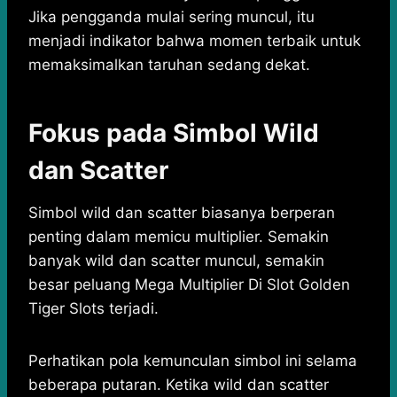
Jika pengganda mulai sering muncul, itu
menjadi indikator bahwa momen terbaik untuk
memaksimalkan taruhan sedang dekat.
Fokus pada Simbol Wild
dan Scatter
Simbol wild dan scatter biasanya berperan
penting dalam memicu multiplier. Semakin
banyak wild dan scatter muncul, semakin
besar peluang Mega Multiplier Di Slot Golden
Tiger Slots terjadi.
Perhatikan pola kemunculan simbol ini selama
beberapa putaran. Ketika wild dan scatter