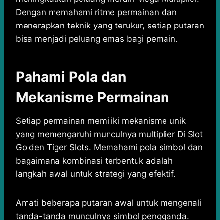
Dengan memahami ritme permainan dan
menerapkan teknik yang terukur, setiap putaran
bisa menjadi peluang emas bagi pemain.
Pahami Pola dan
Mekanisme Permainan
Setiap permainan memiliki mekanisme unik
yang memengaruhi munculnya multiplier Di Slot
Golden Tiger Slots. Memahami pola simbol dan
bagaimana kombinasi terbentuk adalah
langkah awal untuk strategi yang efektif.
Amati beberapa putaran awal untuk mengenali
tanda-tanda munculnya simbol pengganda.