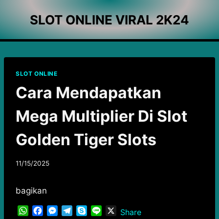
Skip
SLOT ONLINE VIRAL 2K24
to
content
SLOT ONLINE
Cara Mendapatkan
Mega Multiplier Di Slot
Golden Tiger Slots
By
11/15/2025
Alfie
bagikan
W
F
M
T
S
L
X
Share