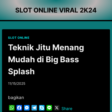
Skip
SLOT ONLINE VIRAL 2K24
to
content
SLOT ONLINE
Teknik Jitu Menang
Mudah di Big Bass
Splash
By
11/15/2025
Alfie
bagikan
W
F
M
T
S
L
X
Share