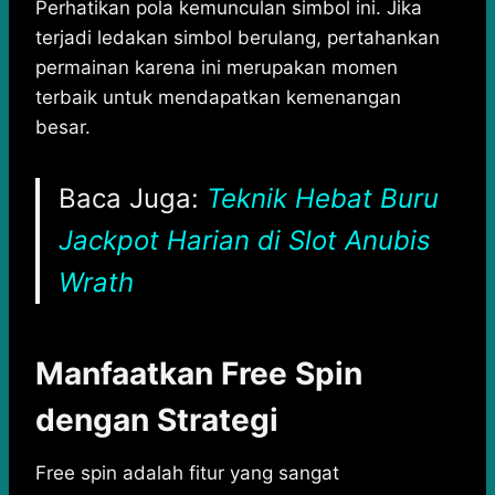
Perhatikan pola kemunculan simbol ini. Jika
terjadi ledakan simbol berulang, pertahankan
permainan karena ini merupakan momen
terbaik untuk mendapatkan kemenangan
besar.
Baca Juga:
Teknik Hebat Buru
Jackpot Harian di Slot Anubis
Wrath
Manfaatkan Free Spin
dengan Strategi
Free spin adalah fitur yang sangat