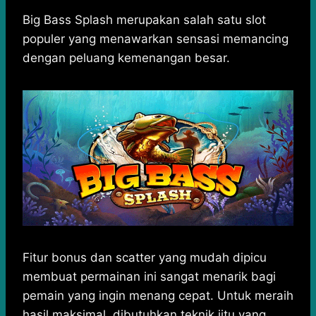
h
a
e
e
k
i
a
c
s
l
y
n
Big Bass Splash merupakan salah satu slot
t
e
s
e
p
e
populer yang menawarkan sensasi memancing
s
b
e
g
e
dengan peluang kemenangan besar.
A
o
n
r
p
o
g
a
p
k
e
m
r
Fitur bonus dan scatter yang mudah dipicu
membuat permainan ini sangat menarik bagi
pemain yang ingin menang cepat. Untuk meraih
hasil maksimal, dibutuhkan teknik jitu yang