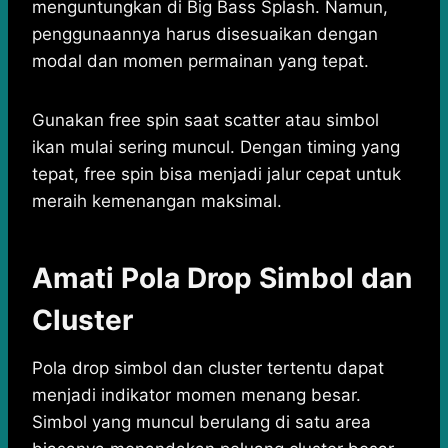
menguntungkan di Big Bass Splash. Namun,
penggunaannya harus disesuaikan dengan
modal dan momen permainan yang tepat.
Gunakan free spin saat scatter atau simbol
ikan mulai sering muncul. Dengan timing yang
tepat, free spin bisa menjadi jalur cepat untuk
meraih kemenangan maksimal.
Amati Pola Drop Simbol dan
Cluster
Pola drop simbol dan cluster tertentu dapat
menjadi indikator momen menang besar.
Simbol yang muncul berulang di satu area