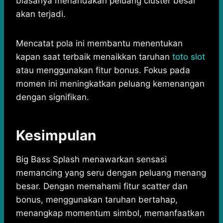
biasanya menandakan peluang cluster besar
akan terjadi.
Mencatat pola ini membantu menentukan
kapan saat terbaik menaikkan taruhan
toto slot
atau menggunakan fitur bonus. Fokus pada
momen ini meningkatkan peluang kemenangan
dengan signifikan.
Kesimpulan
Big Bass Splash menawarkan sensasi
memancing yang seru dengan peluang menang
besar. Dengan memahami fitur scatter dan
bonus, menggunakan taruhan bertahap,
menangkap momentum simbol, memanfaatkan