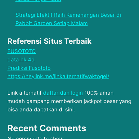
Strategi Efektif Raih Kemenangan Besar di
Rabbit Garden Setiap Malam
Referensi Situs Terbaik
FUSOTOTO
data hk 4d
Prediksi Fusototo
https://heylink.me/linkalternatifwaktogel/
Link alternatif
daftar dan login
100% aman
mudah gampang memberikan jackpot besar yang
bisa anda dapatkan di sini.
Recent Comments
No comments to show.