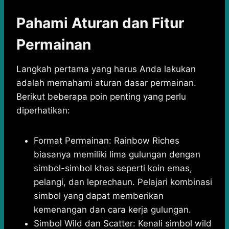
Pahami Aturan dan Fitur
Permainan
Langkah pertama yang harus Anda lakukan
adalah memahami aturan dasar permainan.
Berikut beberapa poin penting yang perlu
diperhatikan:
Format Permainan: Rainbow Riches
biasanya memiliki lima gulungan dengan
simbol-simbol khas seperti koin emas,
pelangi, dan leprechaun. Pelajari kombinasi
simbol yang dapat memberikan
kemenangan dan cara kerja gulungan.
Simbol Wild dan Scatter: Kenali simbol wild