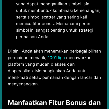
yang dapat menggantikan simbol lain
untuk membentuk kombinasi kemenangan,
serta simbol scatter yang sering kali
memicu fitur bonus. Memahami peran
simbol ini sangat penting untuk strategi
permainan Anda.
Di sini. Anda akan menemukan berbagai pilihan
permainan menarik,
1001 liga
menawarkan
platform yang mudah diakses dan
dioperasikan. Memungkinkan Anda untuk
menikmati setiap permainan dengan lancar dan
menyenangkan.
Manfaatkan Fitur Bonus dan