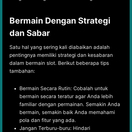
Bermain Dengan Strategi
dan Sabar
Satu hal yang sering kali diabaikan adalah
pentingnya memiliki strategi dan kesabaran
dalam bermain slot. Berikut beberapa tips
tambahan:
Bermain Secara Rutin: Cobalah untuk
bermain secara teratur agar Anda lebih
familiar dengan permainan. Semakin Anda
bermain, semakin baik Anda memahami
pola dan fitur yang ada.
Jangan Terburu-buru: Hindari