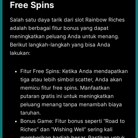
Free Spins
Salah satu daya tarik dari slot Rainbow Riches
adalah berbagai fitur bonus yang dapat
meningkatkan peluang Anda untuk menang.
Berikut langkah-langkah yang bisa Anda
lakukan:
Fitur Free Spins: Ketika Anda mendapatkan
tiga atau lebih simbol scatter, Anda akan
memicu fitur free spins. Manfaatkan
putaran gratis ini untuk meningkatkan
peluang menang tanpa menambah biaya
taruhan.
Bonus Game: Fitur bonus seperti “Road to
Riches” dan “Wishing Well” sering kali
memberikan hadiah besar. Pastikan untuk