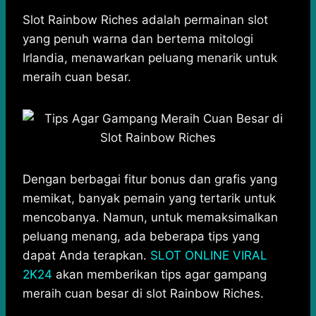
h
a
e
e
k
i
a
c
s
l
y
n
Slot Rainbow Riches adalah permainan slot
t
e
s
e
p
e
yang penuh warna dan bertema mitologi
s
b
e
g
e
Irlandia, menawarkan peluang menarik untuk
A
o
n
r
meraih cuan besar.
p
o
g
a
p
k
e
m
r
Dengan berbagai fitur bonus dan grafis yang
memikat, banyak pemain yang tertarik untuk
mencobanya. Namun, untuk memaksimalkan
peluang menang, ada beberapa tips yang
dapat Anda terapkan.
SLOT ONLINE VIRAL
2K24
akan memberikan tips agar gampang
meraih cuan besar di slot Rainbow Riches.