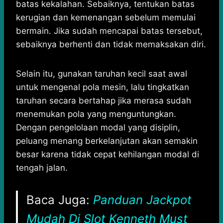
batas kekalahan. Sebaiknya, tentukan batas
kerugian dan kemenangan sebelum memulai
bermain. Jika sudah mencapai batas tersebut,
sebaiknya berhenti dan tidak memaksakan diri.
Selain itu, gunakan taruhan kecil saat awal
untuk mengenal pola mesin, lalu tingkatkan
taruhan secara bertahap jika merasa sudah
menemukan pola yang menguntungkan.
Dengan pengelolaan modal yang disiplin,
peluang menang berkelanjutan akan semakin
besar karena tidak cepat kehilangan modal di
tengah jalan.
Baca Juga:
Panduan Jackpot
Mudah Di Slot Kenneth Must