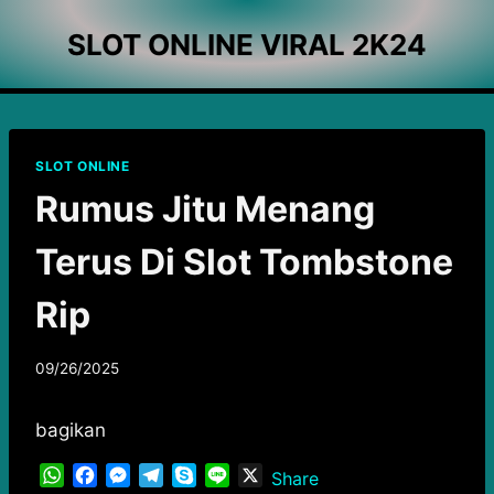
Skip
SLOT ONLINE VIRAL 2K24
to
content
SLOT ONLINE
Rumus Jitu Menang
Terus Di Slot Tombstone
Rip
By
09/26/2025
adminhindi
bagikan
W
F
M
T
S
L
X
Share