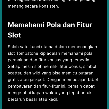
menang secara konsisten.
Memahami Pola dan Fitur
Slot
Salah satu kunci utama dalam memenangkan
slot Tombstone Rip adalah memahami pola
permainan dan fitur khusus yang tersedia.
Setiap mesin slot memiliki fitur bonus, simbol
scatter, dan wild yang bisa memicu putaran
gratis atau jackpot. Dengan mempelajari tabel
pembayaran dan fitur-fitur ini, pemain dapat
mengetahui kapan waktu yang tepat untuk
bertaruh besar atau kecil.