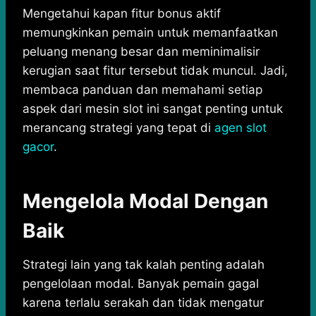
Mengetahui kapan fitur bonus aktif
memungkinkan pemain untuk memanfaatkan
peluang menang besar dan meminimalisir
kerugian saat fitur tersebut tidak muncul. Jadi,
membaca panduan dan memahami setiap
aspek dari mesin slot ini sangat penting untuk
merancang strategi yang tepat di
agen slot
gacor
.
Mengelola Modal Dengan
Baik
Strategi lain yang tak kalah penting adalah
pengelolaan modal. Banyak pemain gagal
karena terlalu serakah dan tidak mengatur