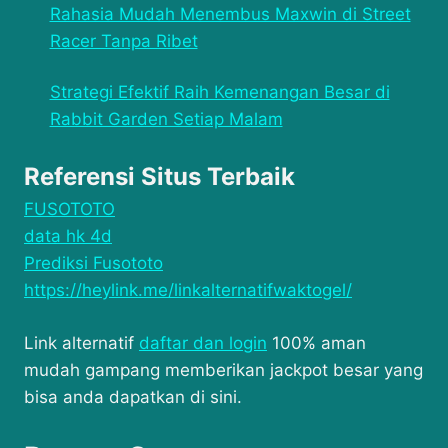
Rahasia Mudah Menembus Maxwin di Street
Racer Tanpa Ribet
Strategi Efektif Raih Kemenangan Besar di
Rabbit Garden Setiap Malam
Referensi Situs Terbaik
FUSOTOTO
data hk 4d
Prediksi Fusototo
https://heylink.me/linkalternatifwaktogel/
Link alternatif
daftar dan login
100% aman
mudah gampang memberikan jackpot besar yang
bisa anda dapatkan di sini.