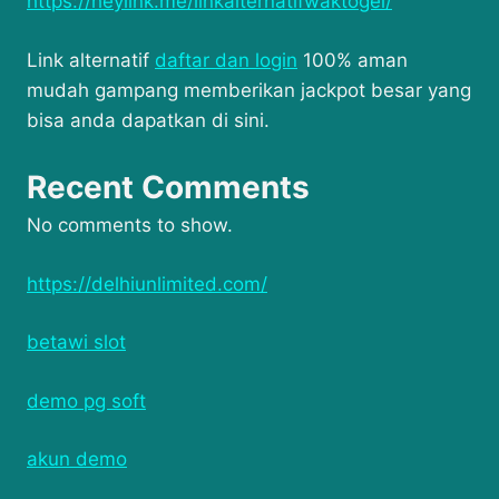
https://heylink.me/linkalternatifwaktogel/
Link alternatif
daftar dan login
100% aman
mudah gampang memberikan jackpot besar yang
bisa anda dapatkan di sini.
Recent Comments
No comments to show.
https://delhiunlimited.com/
betawi slot
demo pg soft
akun demo