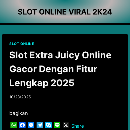
Skip
SLOT ONLINE VIRAL 2K24
to
content
SLOT ONLINE
Slot Extra Juicy Online
Gacor Dengan Fitur
Lengkap 2025
By
10/28/2025
Syahdam
bagikan
W
F
M
T
S
L
X
Share