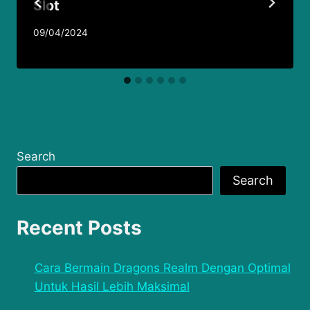
Slot
09/04/2024
Search
Search
Recent Posts
Cara Bermain Dragons Realm Dengan Optimal
Untuk Hasil Lebih Maksimal