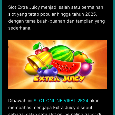
h
a
e
e
k
i
a
c
s
l
y
n
Slot Extra Juicy menjadi salah satu permainan
t
e
s
e
p
e
slot yang tetap populer hingga tahun 2025,
s
b
e
g
e
dengan tema buah-buahan dan tampilan yang
A
o
n
r
sederhana.
p
o
g
a
p
k
e
m
r
Dibawah ini
SLOT ONLINE VIRAL 2K24
akan
membahas mengapa Extra Juicy disebut
sebagai salah satu slot online paling gacor di