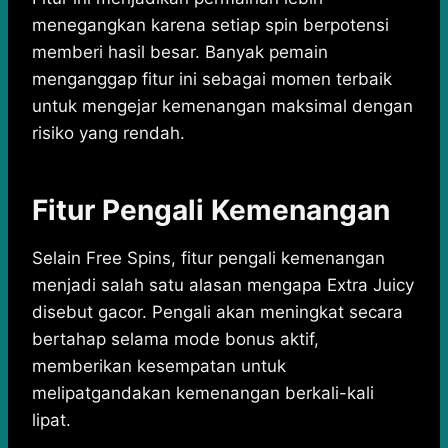
menegangkan karena setiap spin berpotensi
memberi hasil besar. Banyak pemain
menganggap fitur ini sebagai momen terbaik
untuk mengejar kemenangan maksimal dengan
risiko yang rendah.
Fitur Pengali Kemenangan
Selain Free Spins, fitur pengali kemenangan
menjadi salah satu alasan mengapa Extra Juicy
disebut gacor. Pengali akan meningkat secara
bertahap selama mode bonus aktif,
memberikan kesempatan untuk
melipatgandakan kemenangan berkali-kali
lipat.