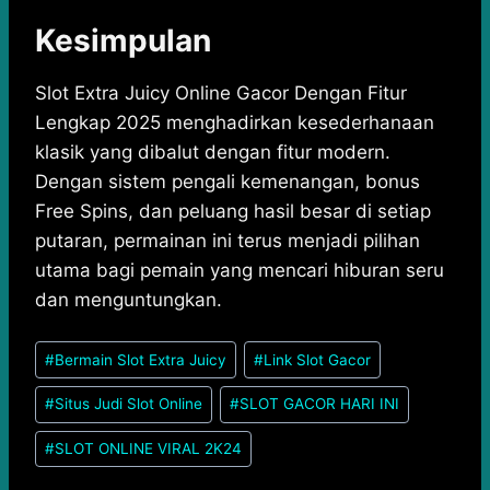
Kesimpulan
Slot Extra Juicy Online Gacor Dengan Fitur
Lengkap 2025 menghadirkan kesederhanaan
klasik yang dibalut dengan fitur modern.
Dengan sistem pengali kemenangan, bonus
Free Spins, dan peluang hasil besar di setiap
putaran, permainan ini terus menjadi pilihan
utama bagi pemain yang mencari hiburan seru
dan menguntungkan.
Post
#
Bermain Slot Extra Juicy
#
Link Slot Gacor
Tags:
#
Situs Judi Slot Online
#
SLOT GACOR HARI INI
#
SLOT ONLINE VIRAL 2K24