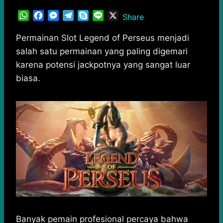
W
F
M
T
S
L
X
Share
h
a
e
e
k
i
a
c
s
l
y
n
Permainan Slot Legend of Perseus menjadi
t
e
s
e
p
e
salah satu permainan yang paling digemari
s
b
e
g
e
karena potensi jackpotnya yang sangat luar
A
o
n
r
biasa.
p
o
g
a
p
k
e
m
r
Banyak pemain profesional percaya bahwa