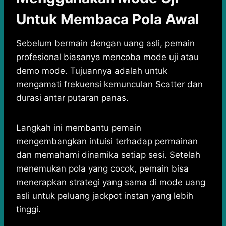
Untuk Membaca Pola Awal
Sebelum bermain dengan uang asli, pemain
profesional biasanya mencoba mode uji atau
demo mode. Tujuannya adalah untuk
mengamati frekuensi kemunculan Scatter dan
durasi antar putaran panas.
Langkah ini membantu pemain
mengembangkan intuisi terhadap permainan
dan memahami dinamika setiap sesi. Setelah
menemukan pola yang cocok, pemain bisa
menerapkan strategi yang sama di mode uang
asli untuk peluang jackpot instan yang lebih
tinggi.