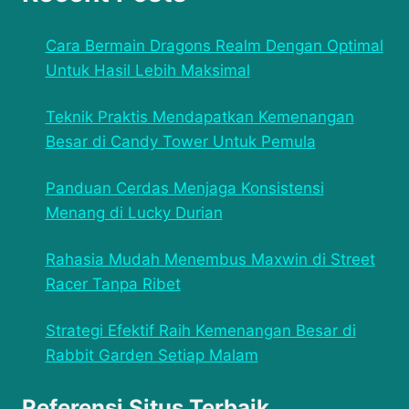
Cara Bermain Dragons Realm Dengan Optimal
Untuk Hasil Lebih Maksimal
Teknik Praktis Mendapatkan Kemenangan
Besar di Candy Tower Untuk Pemula
Panduan Cerdas Menjaga Konsistensi
Menang di Lucky Durian
Rahasia Mudah Menembus Maxwin di Street
Racer Tanpa Ribet
Strategi Efektif Raih Kemenangan Besar di
Rabbit Garden Setiap Malam
Referensi Situs Terbaik