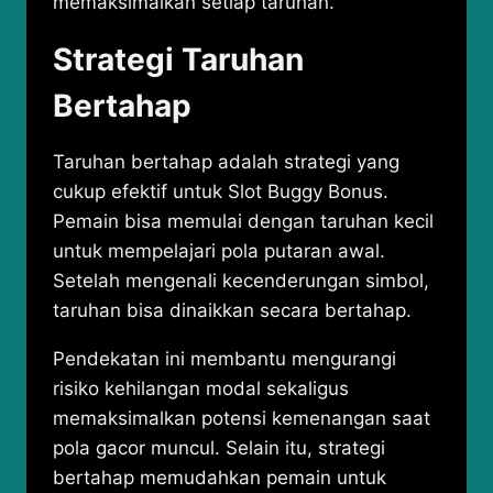
memaksimalkan setiap taruhan.
Strategi Taruhan
Bertahap
Taruhan bertahap adalah strategi yang
cukup efektif untuk Slot Buggy Bonus.
Pemain bisa memulai dengan taruhan kecil
untuk mempelajari pola putaran awal.
Setelah mengenali kecenderungan simbol,
taruhan bisa dinaikkan secara bertahap.
Pendekatan ini membantu mengurangi
risiko kehilangan modal sekaligus
memaksimalkan potensi kemenangan saat
pola gacor muncul. Selain itu, strategi
bertahap memudahkan pemain untuk