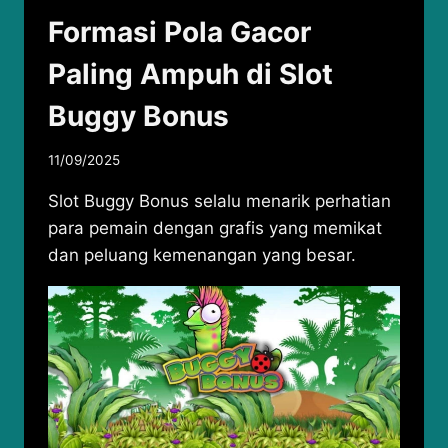
SLOT
Formasi Pola Gacor
CAPTAIN’S
BOUNTY
Paling Ampuh di Slot
Buggy Bonus
11/09/2025
Slot Buggy Bonus selalu menarik perhatian
para pemain dengan grafis yang memikat
dan peluang kemenangan yang besar.