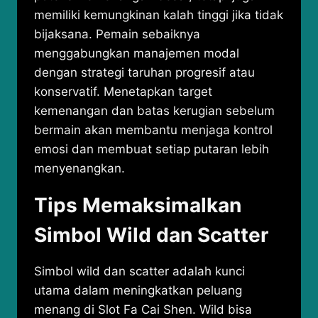
memiliki kemungkinan kalah tinggi jika tidak
bijaksana. Pemain sebaiknya
menggabungkan manajemen modal
dengan strategi taruhan progresif atau
konservatif. Menetapkan target
kemenangan dan batas kerugian sebelum
bermain akan membantu menjaga kontrol
emosi dan membuat setiap putaran lebih
menyenangkan.
Tips Memaksimalkan
Simbol Wild dan Scatter
Simbol wild dan scatter adalah kunci
utama dalam meningkatkan peluang
menang di Slot Fa Cai Shen. Wild bisa