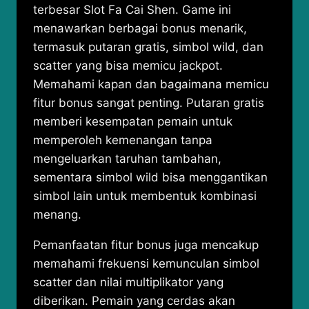
terbesar Slot Fa Cai Shen. Game ini
menawarkan berbagai bonus menarik,
termasuk putaran gratis, simbol wild, dan
scatter yang bisa memicu jackpot.
Memahami kapan dan bagaimana memicu
fitur bonus sangat penting. Putaran gratis
memberi kesempatan pemain untuk
memperoleh kemenangan tanpa
mengeluarkan taruhan tambahan,
sementara simbol wild bisa menggantikan
simbol lain untuk membentuk kombinasi
menang.
Pemanfaatan fitur bonus juga mencakup
memahami frekuensi kemunculan simbol
scatter dan nilai multiplikator yang
diberikan. Pemain yang cerdas akan