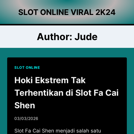
Skip
SLOT ONLINE VIRAL 2K24
to
content
Author: Jude
SLOT ONLINE
Hoki Ekstrem Tak
Terhentikan di Slot Fa Cai
Shen
03/03/2026
Slot Fa Cai Shen menjadi salah satu