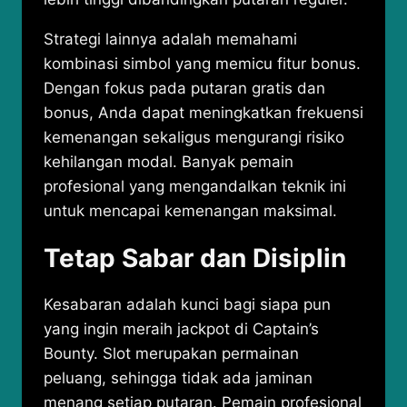
Strategi lainnya adalah memahami
kombinasi simbol yang memicu fitur bonus.
Dengan fokus pada putaran gratis dan
bonus, Anda dapat meningkatkan frekuensi
kemenangan sekaligus mengurangi risiko
kehilangan modal. Banyak pemain
profesional yang mengandalkan teknik ini
untuk mencapai kemenangan maksimal.
Tetap Sabar dan Disiplin
Kesabaran adalah kunci bagi siapa pun
yang ingin meraih jackpot di Captain’s
Bounty. Slot merupakan permainan
peluang, sehingga tidak ada jaminan
menang setiap putaran. Pemain profesional