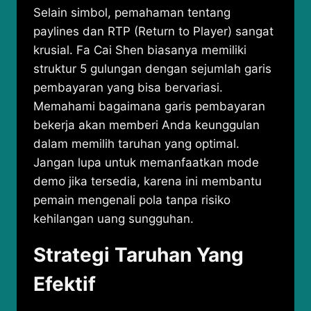
Selain simbol, pemahaman tentang
paylines dan RTP (Return to Player) sangat
krusial. Fa Cai Shen biasanya memiliki
struktur 5 gulungan dengan sejumlah garis
pembayaran yang bisa bervariasi.
Memahami bagaimana garis pembayaran
bekerja akan memberi Anda keunggulan
dalam memilih taruhan yang optimal.
Jangan lupa untuk memanfaatkan mode
demo jika tersedia, karena ini membantu
pemain mengenali pola tanpa risiko
kehilangan uang sungguhan.
Strategi Taruhan Yang
Efektif