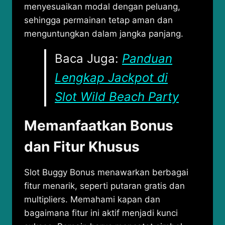
menyesuaikan modal dengan peluang,
sehingga permainan tetap aman dan
menguntungkan dalam jangka panjang.
Baca Juga:
Panduan
Lengkap Jackpot di
Slot Wild Beach Party
Memanfaatkan Bonus
dan Fitur Khusus
Slot Buggy Bonus menawarkan berbagai
fitur menarik, seperti putaran gratis dan
multipliers. Memahami kapan dan
bagaimana fitur ini aktif menjadi kunci