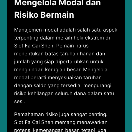
Mengelola Modal dan
Risiko Bermain
Manajemen modal adalah salah satu aspek
terpenting dalam meraih hoki ekstrem di
Slot Fa Cai Shen. Pemain harus
menentukan batas taruhan harian dan
jumlah yang siap dipertaruhkan untuk
menghindari kerugian besar. Mengelola
modal berarti menyesuaikan taruhan
dengan saldo yang tersedia, mengurangi
risiko kehilangan seluruh dana dalam satu
sesi.
Pemahaman risiko juga sangat penting.
Slot Fa Cai Shen memang menawarkan
potensi kemenangan besar, tetapi juga