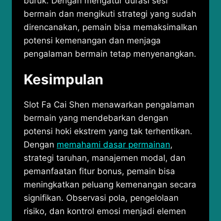
buruk. Dengan mengatur durasi sesi
bermain dan mengikuti strategi yang sudah
direncanakan, pemain bisa memaksimalkan
potensi kemenangan dan menjaga
pengalaman bermain tetap menyenangkan.
Kesimpulan
Slot Fa Cai Shen menawarkan pengalaman
bermain yang mendebarkan dengan
potensi hoki ekstrem yang tak terhentikan.
Dengan
memahami dasar permainan
,
strategi taruhan, manajemen modal, dan
pemanfaatan fitur bonus, pemain bisa
meningkatkan peluang kemenangan secara
signifikan. Observasi pola, pengelolaan
risiko, dan kontrol emosi menjadi elemen