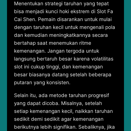
Menentukan strategi taruhan yang tepat
bisa menjadi kunci hoki ekstrem di Slot Fa
Cai Shen. Pemain disarankan untuk mulai
dengan taruhan kecil untuk mengenali pola
dan kemudian meningkatkannya secara
bertahap saat menemukan ritme
kemenangan. Jangan tergoda untuk
langsung bertaruh besar karena volatilitas
slot ini cukup tinggi, dan kemenangan
besar biasanya datang setelah beberapa
putaran yang konsisten.
Selain itu, ada metode taruhan progresif
yang dapat dicoba. Misalnya, setelah
setiap kemenangan kecil, naikkan taruhan
sedikit demi sedikit agar kemenangan
berikutnya lebih signifikan. Sebaliknya, jika