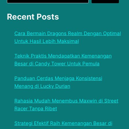
Recent Posts
Cara Bermain Dragons Realm Dengan Optimal
Untuk Hasil Lebih Maksimal
Teknik Praktis Mendapatkan Kemenangan
Besar di Candy Tower Untuk Pemula
Panduan Cerdas Menjaga Konsistensi
Menang di Lucky Durian
Rahasia Mudah Menembus Maxwin di Street
Racer Tanpa Ribet
Strategi Efektif Raih Kemenangan Besar di