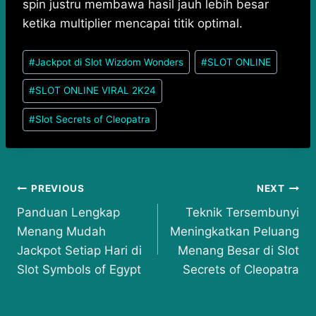
spin justru membawa hasil jauh lebih besar
ketika multiplier mencapai titik optimal.
Post
#
Jackpot di Slot Wizdom Wonders
#
SLOT ONLINE
Tags:
#
SLOT ONLINE VIRAL 2K24
#
Slot Secrets of Cleopatra
Post
PREVIOUS
NEXT
Panduan Lengkap
Teknik Tersembunyi
navigation
Menang Mudah
Meningkatkan Peluang
Jackpot Setiap Hari di
Menang Besar di Slot
Slot Symbols of Egypt
Secrets of Cleopatra