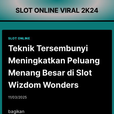
Skip
SLOT ONLINE VIRAL 2K24
to
content
SLOT ONLINE
Teknik Tersembunyi
Meningkatkan Peluang
Menang Besar di Slot
Wizdom Wonders
By
11/03/2025
Jude
bagikan