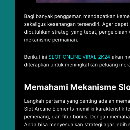
Bagi banyak penggemar, mendapatkan kemen
sekaligus kesenangan tersendiri. Agar dapat
dibutuhkan strategi yang tepat, pengelola
mekanisme permainan.
Berikut ini
SLOT ONLINE VIRAL 2K24
akan me
diterapkan untuk meningkatkan peluang merai
Memahami Mekanisme Slo
Langkah pertama yang penting adalah mema
Slot Arcane Elements memiliki karakteristik 
pemenang, dan fitur bonus. Dengan memahami 
Anda bisa menyesuaikan strategi agar lebih e