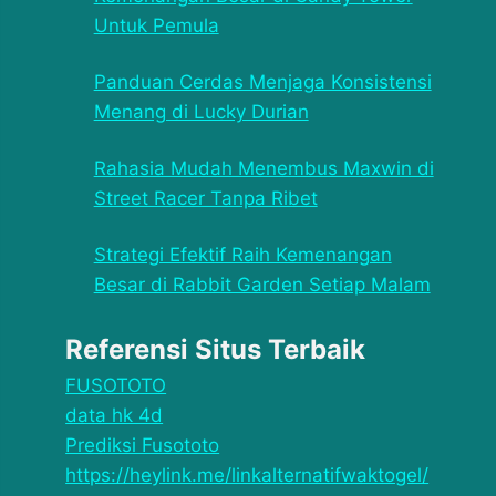
Untuk Pemula
Panduan Cerdas Menjaga Konsistensi
Menang di Lucky Durian
Rahasia Mudah Menembus Maxwin di
Street Racer Tanpa Ribet
Strategi Efektif Raih Kemenangan
Besar di Rabbit Garden Setiap Malam
Referensi Situs Terbaik
FUSOTOTO
data hk 4d
Prediksi Fusototo
https://heylink.me/linkalternatifwaktogel/