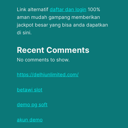
Link alternatif
daftar dan login
100%
aman mudah gampang memberikan
jackpot besar yang bisa anda dapatkan
di sini.
Recent Comments
No comments to show.
https://delhiunlimited.com/
betawi slot
demo pg soft
akun demo