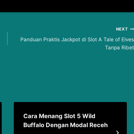
NEXT
Panduan Praktis Jackpot di Slot A Tale of Elves
Tanpa Ribet
Cara Menang Slot 5 Wild
Buffalo Dengan Modal Receh