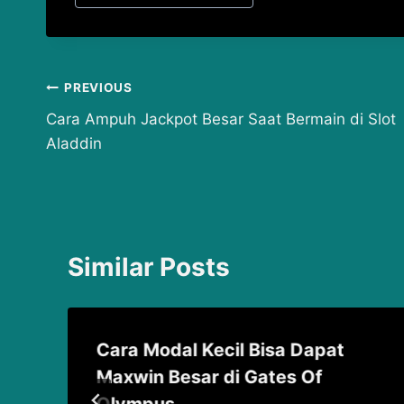
Post
PREVIOUS
Cara Ampuh Jackpot Besar Saat Bermain di Slot
navigation
Aladdin
Similar Posts
Cara Modal Kecil Bisa Dapat
Maxwin Besar di Gates Of
Olympus