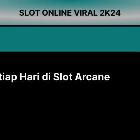
SLOT ONLINE VIRAL 2K24
iap Hari di Slot Arcane