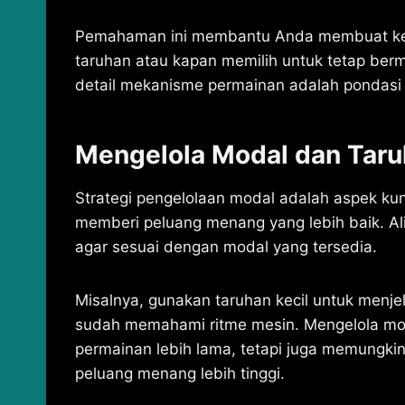
Pemahaman ini membantu Anda membuat kepu
taruhan atau kapan memilih untuk tetap berm
detail mekanisme permainan adalah pondasi u
Mengelola Modal dan Tar
Strategi pengelolaan modal adalah aspek ku
memberi peluang menang yang lebih baik. Alih
agar sesuai dengan modal yang tersedia.
Misalnya, gunakan taruhan kecil untuk menjel
sudah memahami ritme mesin. Mengelola mod
permainan lebih lama, tetapi juga memung
peluang menang lebih tinggi.