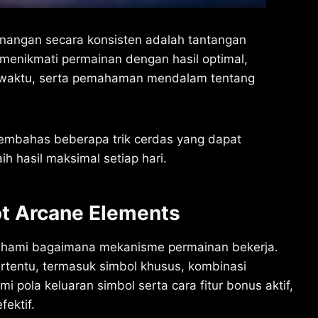
angan secara konsisten adalah tantangan
 menikmati permainan dengan hasil optimal,
an waktu, serta pemahaman mendalam tentang
mbahas beberapa trik cerdas yang dapat
h hasil maksimal setiap hari.
t Arcane Elements
hami bagaimana mekanisme permainan bekerja.
tertentu, termasuk simbol khusus, kombinasi
pola keluaran simbol serta cara fitur bonus aktif,
fektif.