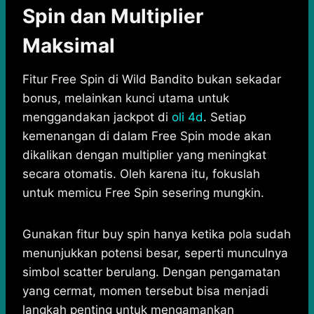
Spin dan Multiplier
Maksimal
Fitur Free Spin di Wild Bandito bukan sekadar
bonus, melainkan kunci utama untuk
menggandakan jackpot di
oli 4d
. Setiap
kemenangan di dalam Free Spin mode akan
dikalikan dengan multiplier yang meningkat
secara otomatis. Oleh karena itu, fokuslah
untuk memicu Free Spin sesering mungkin.
Gunakan fitur buy spin hanya ketika pola sudah
menunjukkan potensi besar, seperti munculnya
simbol scatter berulang. Dengan pengamatan
yang cermat, momen tersebut bisa menjadi
langkah penting untuk mengamankan