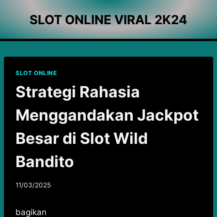
Skip
SLOT ONLINE VIRAL 2K24
to
content
SLOT ONLINE
Strategi Rahasia
Menggandakan Jackpot
Besar di Slot Wild
Bandito
By
11/03/2025
Jude
bagikan