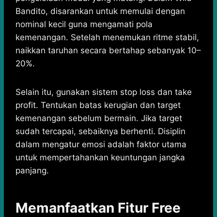
Bandito, disarankan untuk memulai dengan
nominal kecil guna mengamati pola
kemenangan. Setelah menemukan ritme stabil,
naikkan taruhan secara bertahap sebanyak 10–
20%.
Selain itu, gunakan sistem stop loss dan take
profit. Tentukan batas kerugian dan target
kemenangan sebelum bermain. Jika target
sudah tercapai, sebaiknya berhenti. Disiplin
dalam mengatur emosi adalah faktor utama
untuk mempertahankan keuntungan jangka
panjang.
Memanfaatkan Fitur Free