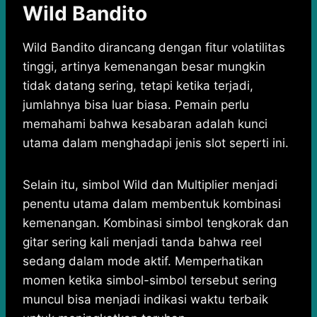
Wild Bandito
Wild Bandito dirancang dengan fitur volatilitas
tinggi, artinya kemenangan besar mungkin
tidak datang sering, tetapi ketika terjadi,
jumlahnya bisa luar biasa. Pemain perlu
memahami bahwa kesabaran adalah kunci
utama dalam menghadapi jenis slot seperti ini.
Selain itu, simbol Wild dan Multiplier menjadi
penentu utama dalam membentuk kombinasi
kemenangan. Kombinasi simbol tengkorak dan
gitar sering kali menjadi tanda bahwa reel
sedang dalam mode aktif. Memperhatikan
momen ketika simbol-simbol tersebut sering
muncul bisa menjadi indikasi waktu terbaik