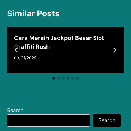
Similar Posts
Cara Meraih Jackpot Besar Slot
Graffiti Rush
03/31/2025
Search
Search