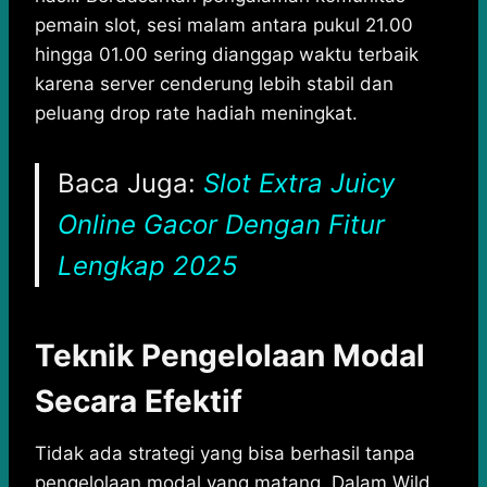
pemain slot, sesi malam antara pukul 21.00
hingga 01.00 sering dianggap waktu terbaik
karena server cenderung lebih stabil dan
peluang drop rate hadiah meningkat.
Baca Juga:
Slot Extra Juicy
Online Gacor Dengan Fitur
Lengkap 2025
Teknik Pengelolaan Modal
Secara Efektif
Tidak ada strategi yang bisa berhasil tanpa
pengelolaan modal yang matang. Dalam Wild