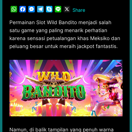
W
F
M
T
S
L
X
Share
h
a
e
e
k
i
a
c
s
l
y
n
Permainan Slot Wild Bandito menjadi salah
t
e
s
e
p
e
satu game yang paling menarik perhatian
s
b
e
g
e
karena sensasi petualangan khas Meksiko dan
A
o
n
r
peluang besar untuk meraih jackpot fantastis.
p
o
g
a
p
k
e
m
r
Namun, di balik tampilan yang penuh warna