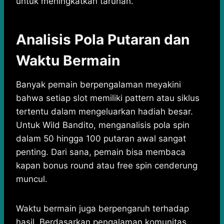
untuk meningkatkan taruhan.
Analisis Pola Putaran dan
Waktu Bermain
Banyak pemain berpengalaman meyakini
bahwa setiap slot memiliki pattern atau siklus
tertentu dalam mengeluarkan hadiah besar.
Untuk Wild Bandito, menganalisis pola spin
dalam 50 hingga 100 putaran awal sangat
penting. Dari sana, pemain bisa membaca
kapan bonus round atau free spin cenderung
muncul.
Waktu bermain juga berpengaruh terhadap
hasil. Berdasarkan pengalaman komunitas