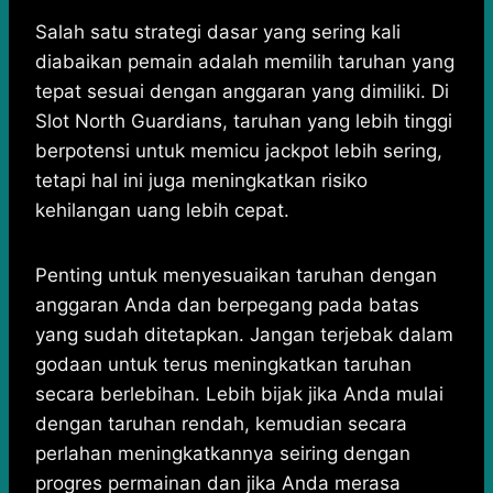
Salah satu strategi dasar yang sering kali
diabaikan pemain adalah memilih taruhan yang
tepat sesuai dengan anggaran yang dimiliki. Di
Slot North Guardians, taruhan yang lebih tinggi
berpotensi untuk memicu jackpot lebih sering,
tetapi hal ini juga meningkatkan risiko
kehilangan uang lebih cepat.
Penting untuk menyesuaikan taruhan dengan
anggaran Anda dan berpegang pada batas
yang sudah ditetapkan. Jangan terjebak dalam
godaan untuk terus meningkatkan taruhan
secara berlebihan. Lebih bijak jika Anda mulai
dengan taruhan rendah, kemudian secara
perlahan meningkatkannya seiring dengan
progres permainan dan jika Anda merasa