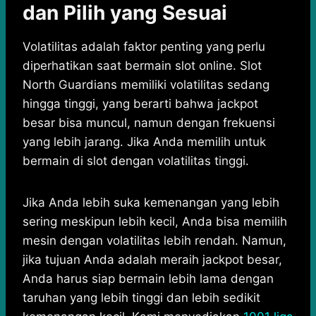
dan Pilih yang Sesuai
Volatilitas adalah faktor penting yang perlu
diperhatikan saat bermain slot online. Slot
North Guardians memiliki volatilitas sedang
hingga tinggi, yang berarti bahwa jackpot
besar bisa muncul, namun dengan frekuensi
yang lebih jarang. Jika Anda memilih untuk
bermain di slot dengan volatilitas tinggi.
Jika Anda lebih suka kemenangan yang lebih
sering meskipun lebih kecil, Anda bisa memilih
mesin dengan volatilitas lebih rendah. Namun,
jika tujuan Anda adalah meraih jackpot besar,
Anda harus siap bermain lebih lama dengan
taruhan yang lebih tinggi dan lebih sedikit