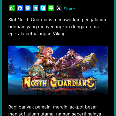
W
F
M
T
S
L
X
Share
h
a
e
e
k
i
a
c
s
l
y
n
Slot North Guardians menawarkan pengalaman
t
e
s
e
p
e
bermain yang menyenangkan dengan tema
s
b
e
g
e
epik ala petualangan Viking.
A
o
n
r
p
o
g
a
p
k
e
m
r
Bagi banyak pemain, meraih jackpot besar
menjadi tujuan utama, namun seperti halnya