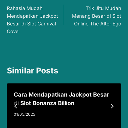
Post
Rahasia Mudah
Trik Jitu Mudah
navigation
Mendapatkan Jackpot
Menang Besar di Slot
Besar di Slot Carnival
Online The Alter Ego
Cove
Similar Posts
Cara Mendapatkan Jackpot Besar
di Slot Bonanza Billion
01/05/2025