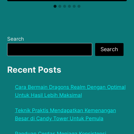
Search
Search
Recent Posts
Cara Bermain Dragons Realm Dengan Optimal
Untuk Hasil Lebih Maksimal
Teknik Praktis Mendapatkan Kemenangan
Besar di Candy Tower Untuk Pemula
Panduan Cerdas Menjaga Konsistensi