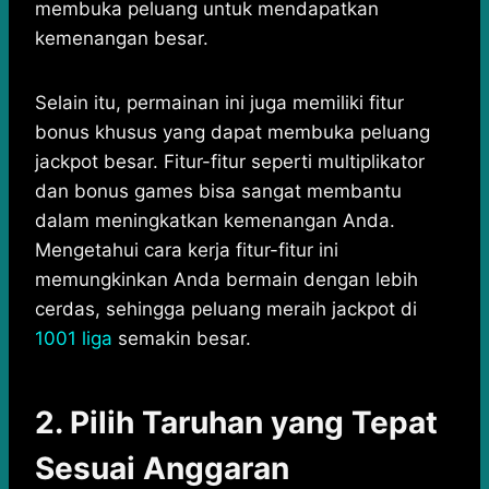
membuka peluang untuk mendapatkan
kemenangan besar.
Selain itu, permainan ini juga memiliki fitur
bonus khusus yang dapat membuka peluang
jackpot besar. Fitur-fitur seperti multiplikator
dan bonus games bisa sangat membantu
dalam meningkatkan kemenangan Anda.
Mengetahui cara kerja fitur-fitur ini
memungkinkan Anda bermain dengan lebih
cerdas, sehingga peluang meraih jackpot di
1001 liga
semakin besar.
2. Pilih Taruhan yang Tepat
Sesuai Anggaran