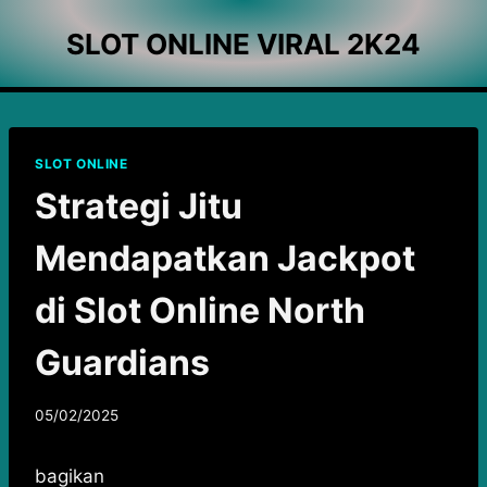
Skip
SLOT ONLINE VIRAL 2K24
to
content
SLOT ONLINE
Strategi Jitu
Mendapatkan Jackpot
di Slot Online North
Guardians
By
05/02/2025
Faiz
bagikan