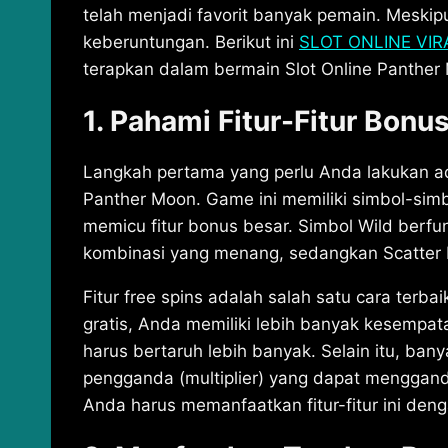
telah menjadi favorit banyak pemain. Meski
keberuntungan. Berikut ini
SLOT ONLINE VIR
terapkan dalam bermain Slot Online Panther
1. Pahami Fitur-Fitur Bon
Langkah pertama yang perlu Anda lakukan ad
Panther Moon. Game ini memiliki simbol-simb
memicu fitur bonus besar. Simbol Wild berf
kombinasi yang menang, sedangkan Scatter bi
Fitur free spins adalah salah satu cara ter
gratis, Anda memiliki lebih banyak kesemp
harus bertaruh lebih banyak. Selain itu, ban
pengganda (multiplier) yang dapat mengga
Anda harus memanfaatkan fitur-fitur ini deng