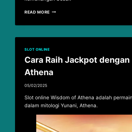
STRATEGI
READ MORE
POLA
MAXWIN
DALAM
BERMAIN
SLOT
ONLINE
SLOT ONLINE
PANTHER
Cara Raih Jackpot dengan
MOON
Athena
05/02/2025
Slot online Wisdom of Athena adalah permai
dalam mitologi Yunani, Athena.