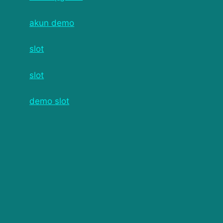
akun demo
slot
slot
demo slot