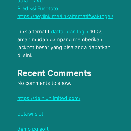
data hk 4d
Prediksi Fusototo
https://heylink.me/linkalternatifwaktogel/
Link alternatif
daftar dan login
100%
aman mudah gampang memberikan
jackpot besar yang bisa anda dapatkan
di sini.
Recent Comments
No comments to show.
https://delhiunlimited.com/
betawi slot
demo pg soft