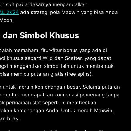
pun slot pada dasarnya mengandalkan
AL 2K24
ada strategi pola Maxwin yang bisa Anda
 Moon.
us dan Simbol Khusus
alah memahami fitur-fitur bonus yang ada di
ol khusus seperti Wild dan Scatter, yang dapat
ungsi menggantikan simbol lain untuk membentuk
sa memicu putaran gratis (free spins).
baik untuk meraih kemenangan besar. Selama putaran
atan untuk mendapatkan kombinasi pemenang tanpa
yak permainan slot seperti ini memberikan
ndakan kemenangan Anda. Untuk meraih Maxwin,
an bijak.