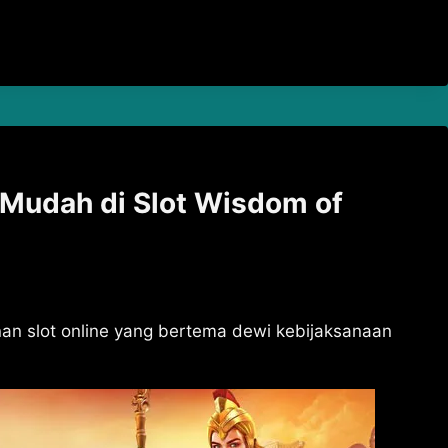
 Mudah di Slot Wisdom of
nan slot online yang bertema dewi kebijaksanaan