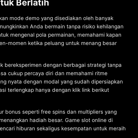
uk Berlatih
tkan mode demo yang disediakan oleh banyak
emungkinkan Anda bermain tanpa risiko kehilangan
k untuk mengenal pola permainan, memahami kapan
omen-momen ketika peluang untuk menang besar
bereksperimen dengan berbagai strategi tanpa
asa cukup percaya diri dan memahami ritme
ang nyata dengan modal yang sudah dipersiapkan
si terlengkap hanya dengan klik link berikut
ur bonus seperti free spins dan multipliers yang
enangkan hadiah besar. Game slot online di
encari hiburan sekaligus kesempatan untuk meraih