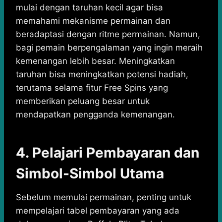
mulai dengan taruhan kecil agar bisa
memahami mekanisme permainan dan
beradaptasi dengan ritme permainan. Namun,
bagi pemain berpengalaman yang ingin meraih
kemenangan lebih besar. Meningkatkan
taruhan bisa meningkatkan potensi hadiah,
terutama selama fitur Free Spins yang
memberikan peluang besar untuk
mendapatkan pengganda kemenangan.
4. Pelajari Pembayaran dan
Simbol-Simbol Utama
Sebelum memulai permainan, penting untuk
mempelajari tabel pembayaran yang ada