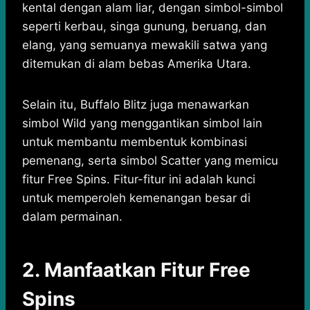
kental dengan alam liar, dengan simbol-simbol
seperti kerbau, singa gunung, beruang, dan
elang, yang semuanya mewakili satwa yang
ditemukan di alam bebas Amerika Utara.
Selain itu, Buffalo Blitz juga menawarkan
simbol Wild yang menggantikan simbol lain
untuk membantu membentuk kombinasi
pemenang, serta simbol Scatter yang memicu
fitur Free Spins. Fitur-fitur ini adalah kunci
untuk memperoleh kemenangan besar di
dalam permainan.
2. Manfaatkan Fitur Free
Spins