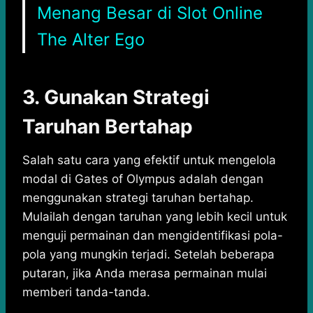
Menang Besar di Slot Online
The Alter Ego
3. Gunakan Strategi
Taruhan Bertahap
Salah satu cara yang efektif untuk mengelola
modal di Gates of Olympus adalah dengan
menggunakan strategi taruhan bertahap.
Mulailah dengan taruhan yang lebih kecil untuk
menguji permainan dan mengidentifikasi pola-
pola yang mungkin terjadi. Setelah beberapa
putaran, jika Anda merasa permainan mulai
memberi tanda-tanda.