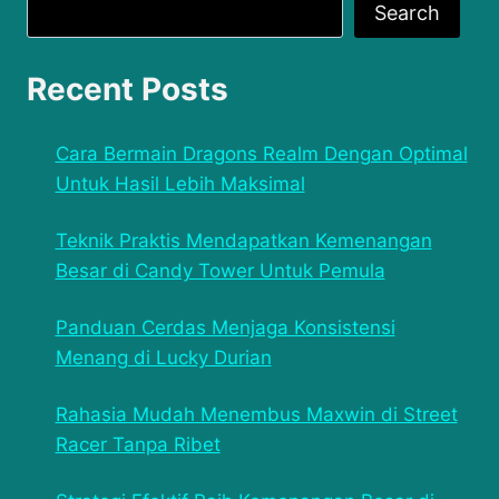
Search
Recent Posts
Cara Bermain Dragons Realm Dengan Optimal
Untuk Hasil Lebih Maksimal
Teknik Praktis Mendapatkan Kemenangan
Besar di Candy Tower Untuk Pemula
Panduan Cerdas Menjaga Konsistensi
Menang di Lucky Durian
Rahasia Mudah Menembus Maxwin di Street
Racer Tanpa Ribet