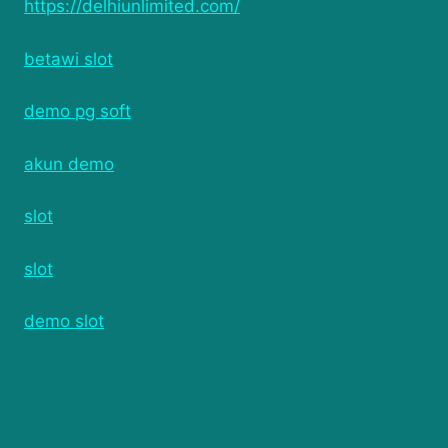
https://delhiunlimited.com/
betawi slot
demo pg soft
akun demo
slot
slot
demo slot