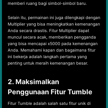
memberi ruang bagi simbol-simbol baru.
Selain itu, permainan ini juga dilengkapi dengan
Multiplier yang bisa meningkatkan kemenangan
Anda secara drastis. Fitur Multiplier dapat
muncul secara acak, memberikan pengganda
yang bisa mencapai x5000 pada kemenangan
Anda. Memahami kapan dan bagaimana fitur
ini bekerja adalah langkah pertama yang
penting untuk meraih kemenangan besar.
2. Maksimalkan
Penggunaan Fitur Tumble
Fitur Tumble adalah salah satu fitur unik di