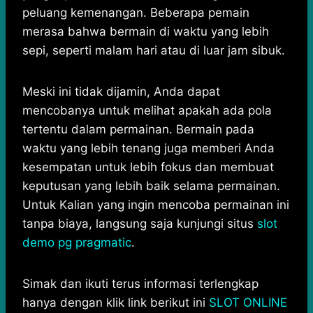
peluang kemenangan. Beberapa pemain
merasa bahwa bermain di waktu yang lebih
sepi, seperti malam hari atau di luar jam sibuk.
Meski ini tidak dijamin, Anda dapat
mencobanya untuk melihat apakah ada pola
tertentu dalam permainan. Bermain pada
waktu yang lebih tenang juga memberi Anda
kesempatan untuk lebih fokus dan membuat
keputusan yang lebih baik selama permainan.
Untuk Kalian yang ingin mencoba permainan ini
tanpa biaya, langsung saja kunjungi situs
slot
demo pg pragmatic
.
Simak dan ikuti terus informasi terlengkap
hanya dengan klik link berikut ini
SLOT ONLINE