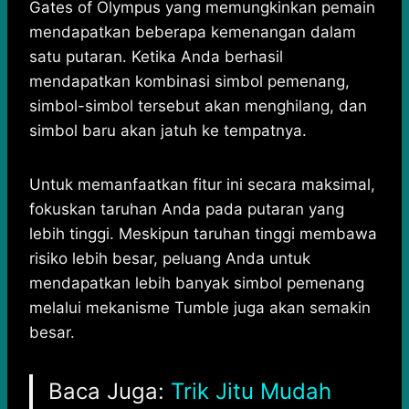
Gates of Olympus yang memungkinkan pemain
mendapatkan beberapa kemenangan dalam
satu putaran. Ketika Anda berhasil
mendapatkan kombinasi simbol pemenang,
simbol-simbol tersebut akan menghilang, dan
simbol baru akan jatuh ke tempatnya.
Untuk memanfaatkan fitur ini secara maksimal,
fokuskan taruhan Anda pada putaran yang
lebih tinggi. Meskipun taruhan tinggi membawa
risiko lebih besar, peluang Anda untuk
mendapatkan lebih banyak simbol pemenang
melalui mekanisme Tumble juga akan semakin
besar.
Baca Juga:
Trik Jitu Mudah