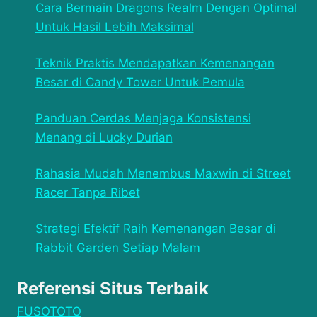
Cara Bermain Dragons Realm Dengan Optimal
Untuk Hasil Lebih Maksimal
Teknik Praktis Mendapatkan Kemenangan
Besar di Candy Tower Untuk Pemula
Panduan Cerdas Menjaga Konsistensi
Menang di Lucky Durian
Rahasia Mudah Menembus Maxwin di Street
Racer Tanpa Ribet
Strategi Efektif Raih Kemenangan Besar di
Rabbit Garden Setiap Malam
Referensi Situs Terbaik
FUSOTOTO