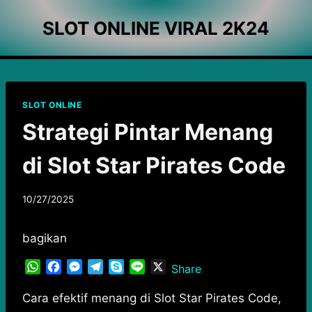
Skip
SLOT ONLINE VIRAL 2K24
to
content
SLOT ONLINE
Strategi Pintar Menang
di Slot Star Pirates Code
By
10/27/2025
adminhindi
bagikan
W
F
M
T
S
L
X
Share
h
a
e
e
k
i
a
c
s
l
y
n
Cara efektif menang di Slot Star Pirates Code,