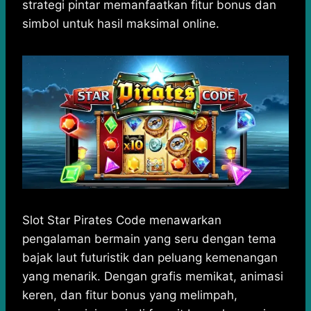
t
e
s
e
p
e
strategi pintar memanfaatkan fitur bonus dan
s
b
e
g
e
simbol untuk hasil maksimal online.
A
o
n
r
p
o
g
a
p
k
e
m
r
Slot Star Pirates Code menawarkan
pengalaman bermain yang seru dengan tema
bajak laut futuristik dan peluang kemenangan
yang menarik. Dengan grafis memikat, animasi
keren, dan fitur bonus yang melimpah,