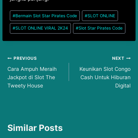
Post
#
Bermain Slot Star Pirates Code
#
SLOT ONLINE
Tags:
#
SLOT ONLINE VIRAL 2K24
#
Slot Star Pirates Code
Post
PREVIOUS
NEXT
Cara Ampuh Meraih
Keunikan Slot Congo
navigation
Jackpot di Slot The
Cash Untuk Hiburan
Tweety House
Digital
Similar Posts