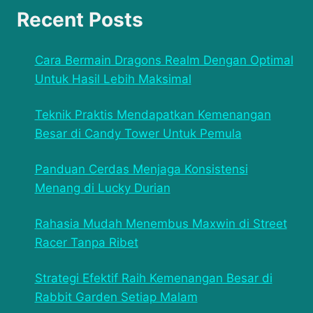
Recent Posts
Cara Bermain Dragons Realm Dengan Optimal
Untuk Hasil Lebih Maksimal
Teknik Praktis Mendapatkan Kemenangan
Besar di Candy Tower Untuk Pemula
Panduan Cerdas Menjaga Konsistensi
Menang di Lucky Durian
Rahasia Mudah Menembus Maxwin di Street
Racer Tanpa Ribet
Strategi Efektif Raih Kemenangan Besar di
Rabbit Garden Setiap Malam