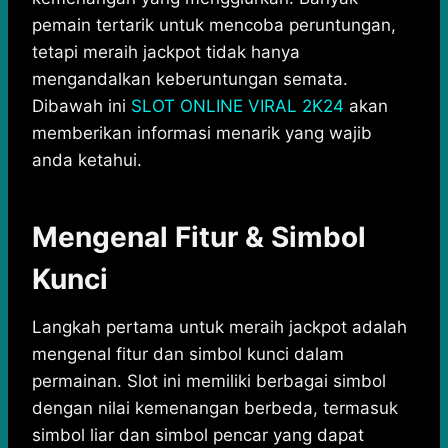
pemain tertarik untuk mencoba peruntungan,
tetapi meraih jackpot tidak hanya
mengandalkan keberuntungan semata.
Dibawah ini
SLOT ONLINE VIRAL 2K24
akan
memberikan informasi menarik yang wajib
anda ketahui.
Mengenal Fitur & Simbol
Kunci
Langkah pertama untuk meraih jackpot adalah
mengenal fitur dan simbol kunci dalam
permainan. Slot ini memiliki berbagai simbol
dengan nilai kemenangan berbeda, termasuk
simbol liar dan simbol pencar yang dapat