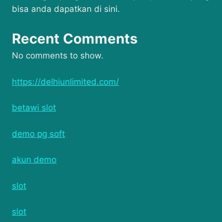
bisa anda dapatkan di sini.
Recent Comments
No comments to show.
https://delhiunlimited.com/
betawi slot
demo pg soft
akun demo
slot
slot