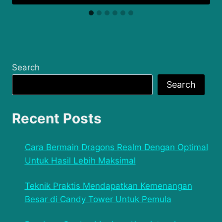
Search
Search
Recent Posts
Cara Bermain Dragons Realm Dengan Optimal
Untuk Hasil Lebih Maksimal
Teknik Praktis Mendapatkan Kemenangan
Besar di Candy Tower Untuk Pemula