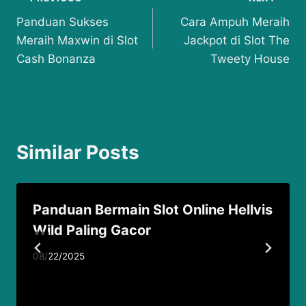
Post
Panduan Sukses
Cara Ampuh Meraih
navigation
Meraih Maxwin di Slot
Jackpot di Slot The
Cash Bonanza
Tweety House
Similar Posts
Panduan Bermain Slot Online Hellvis
Wild Paling Gacor
08/22/2025