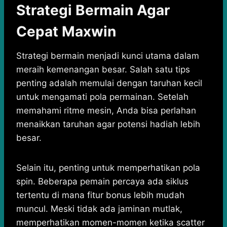
Strategi Bermain Agar
Cepat Maxwin
Strategi bermain menjadi kunci utama dalam
meraih kemenangan besar. Salah satu tips
penting adalah memulai dengan taruhan kecil
untuk mengamati pola permainan. Setelah
memahami ritme mesin, Anda bisa perlahan
menaikkan taruhan agar potensi hadiah lebih
besar.
Selain itu, penting untuk memperhatikan pola
spin. Beberapa pemain percaya ada siklus
tertentu di mana fitur bonus lebih mudah
muncul. Meski tidak ada jaminan mutlak,
memperhatikan momen-momen ketika scatter