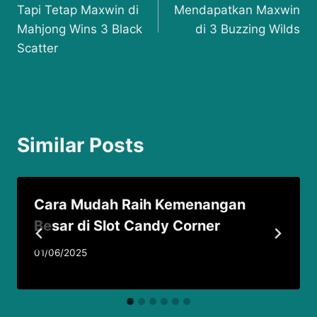
navigation
Tapi Tetap Maxwin di
Mendapatkan Maxwin
Mahjong Wins 3 Black
di 3 Buzzing Wilds
Scatter
Similar Posts
Cara Mudah Raih Kemenangan
Besar di Slot Candy Corner
01/06/2025