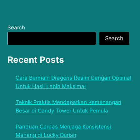
Search
Search
Recent Posts
Cara Bermain Dragons Realm Dengan Optimal
Untuk Hasil Lebih Maksimal
Teknik Praktis Mendapatkan Kemenangan
Besar di Candy Tower Untuk Pemula
Panduan Cerdas Menjaga Konsistensi
Menang di Lucky Durian