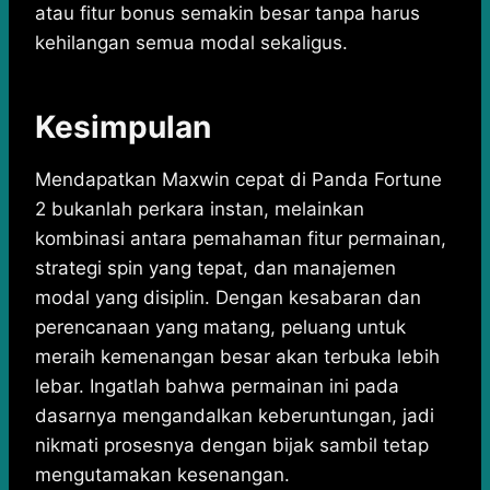
atau fitur bonus semakin besar tanpa harus
kehilangan semua modal sekaligus.
Kesimpulan
Mendapatkan Maxwin cepat di Panda Fortune
2 bukanlah perkara instan, melainkan
kombinasi antara pemahaman fitur permainan,
strategi spin yang tepat, dan manajemen
modal yang disiplin. Dengan kesabaran dan
perencanaan yang matang, peluang untuk
meraih kemenangan besar akan terbuka lebih
lebar. Ingatlah bahwa permainan ini pada
dasarnya mengandalkan keberuntungan, jadi
nikmati prosesnya dengan bijak sambil tetap
mengutamakan kesenangan.