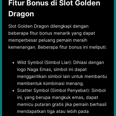
Fitur Bonus di Slot Golden
Dragon
Slot Golden Dragon dilengkapi dengan
beberapa fitur bonus menarik yang dapat
memperbesar peluang pemain meraih
kemenangan. Beberapa fitur bonus ini meliputi:
Wild Symbol (Simbol Liar): Dihiasi dengan
logo Naga Emas, simbol ini dapat
menggantikan simbol lain untuk membantu
membentuk kombinasi menang.
Scatter Symbol (Simbol Penyebar): Simbol
ini, yang berupa mangkuk emas, dapat
memicu putaran gratis jika pemain berhasil
mendapatkan tiga atau lebih pada