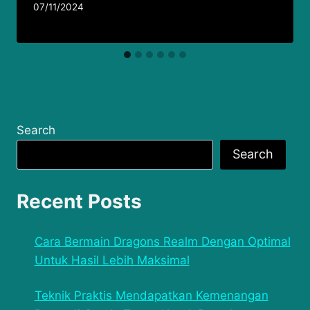
07/11/2024
Search
Search
Recent Posts
Cara Bermain Dragons Realm Dengan Optimal
Untuk Hasil Lebih Maksimal
Teknik Praktis Mendapatkan Kemenangan