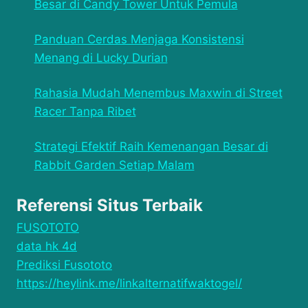
Besar di Candy Tower Untuk Pemula
Panduan Cerdas Menjaga Konsistensi
Menang di Lucky Durian
Rahasia Mudah Menembus Maxwin di Street
Racer Tanpa Ribet
Strategi Efektif Raih Kemenangan Besar di
Rabbit Garden Setiap Malam
Referensi Situs Terbaik
FUSOTOTO
data hk 4d
Prediksi Fusototo
https://heylink.me/linkalternatifwaktogel/