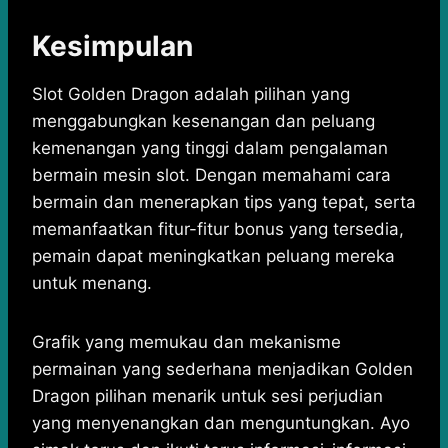
Kesimpulan
Slot Golden Dragon adalah pilihan yang
menggabungkan kesenangan dan peluang
kemenangan yang tinggi dalam pengalaman
bermain mesin slot. ​Dengan memahami cara
bermain dan menerapkan tips yang tepat, serta
memanfaatkan fitur-fitur bonus yang tersedia,
pemain dapat meningkatkan peluang mereka
untuk menang.​
Grafik yang memukau dan mekanisme
permainan yang sederhana menjadikan Golden
Dragon pilihan menarik untuk sesi perjudian
yang menyenangkan dan menguntungkan. Ayo