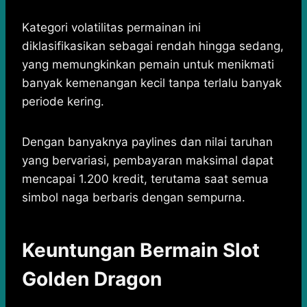
Kategori volatilitas permainan ini
diklasifikasikan sebagai rendah hingga sedang,
yang memungkinkan pemain untuk menikmati
banyak kemenangan kecil tanpa terlalu banyak
periode kering.
Dengan banyaknya paylines dan nilai taruhan
yang bervariasi, pembayaran maksimal dapat
mencapai 1.200 kredit, terutama saat semua
simbol naga berbaris dengan sempurna.
Keuntungan Bermain Slot
Golden Dragon