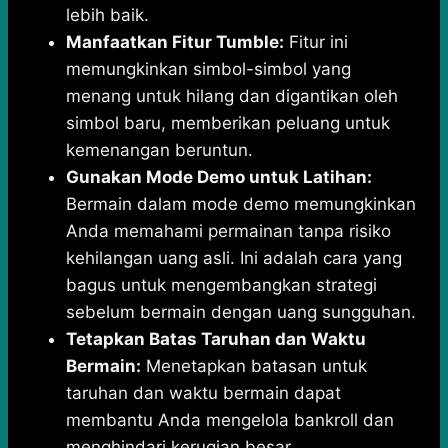
lebih baik.
Manfaatkan Fitur Tumble:
Fitur ini
memungkinkan simbol-simbol yang
menang untuk hilang dan digantikan oleh
simbol baru, memberikan peluang untuk
kemenangan beruntun.
Gunakan Mode Demo untuk Latihan:
Bermain dalam mode demo memungkinkan
Anda memahami permainan tanpa risiko
kehilangan uang asli. Ini adalah cara yang
bagus untuk mengembangkan strategi
sebelum bermain dengan uang sungguhan.
Tetapkan Batas Taruhan dan Waktu
Bermain:
Menetapkan batasan untuk
taruhan dan waktu bermain dapat
membantu Anda mengelola bankroll dan
menghindari kerugian besar.