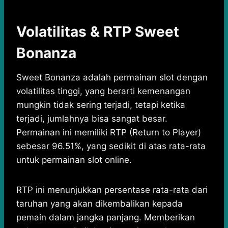
Volatilitas & RTP Sweet
Bonanza
Sweet Bonanza adalah permainan slot dengan
volatilitas tinggi, yang berarti kemenangan
mungkin tidak sering terjadi, tetapi ketika
terjadi, jumlahnya bisa sangat besar.
Permainan ini memiliki RTP (Return to Player)
sebesar 96.51%, yang sedikit di atas rata-rata
untuk permainan slot online.
RTP ini menunjukkan persentase rata-rata dari
taruhan yang akan dikembalikan kepada
pemain dalam jangka panjang. Memberikan