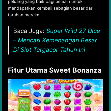
peluang yang baik bagi pemain untuk
mendapatkan kembali sebagian besar dari
taruhan mereka.
Baca Juga:
Super Wild 27 Dice
– Mencari Kemenangan Besar
Di Slot Tergacor Tahun Ini
Fitur Utama Sweet Bonanza