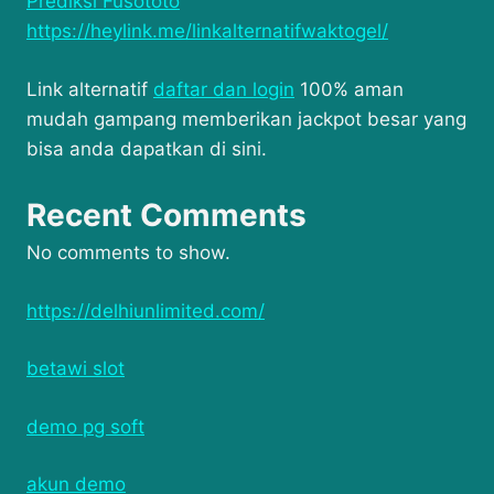
Prediksi Fusototo
https://heylink.me/linkalternatifwaktogel/
Link alternatif
daftar dan login
100% aman
mudah gampang memberikan jackpot besar yang
bisa anda dapatkan di sini.
Recent Comments
No comments to show.
https://delhiunlimited.com/
betawi slot
demo pg soft
akun demo