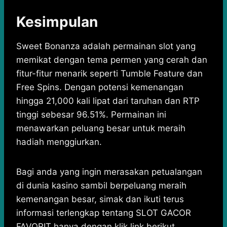
Kesimpulan
Sweet Bonanza adalah permainan slot yang
memikat dengan tema permen yang cerah dan
fitur-fitur menarik seperti Tumble Feature dan
Free Spins. Dengan potensi kemenangan
hingga 21,000 kali lipat dari taruhan dan RTP
tinggi sebesar 96.51%. Permainan ini
menawarkan peluang besar untuk meraih
hadiah menggiurkan.
Bagi anda yang ingin merasakan petualangan
di dunia kasino sambil berpeluang meraih
kemenangan besar, simak dan ikuti terus
informasi terlengkap tentang SLOT GACOR
FAVORIT hanya dengan klik link berikut