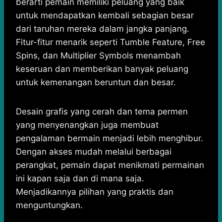
berarti pemain memiliki peluang yang baik
untuk mendapatkan kembali sebagian besar
dari taruhan mereka dalam jangka panjang.
Fitur-fitur menarik seperti Tumble Feature, Free
Spins, dan Multiplier Symbols menambah
keseruan dan memberikan banyak peluang
untuk kemenangan beruntun dan besar.
Desain grafis yang cerah dan tema permen
yang menyenangkan juga membuat
pengalaman bermain menjadi lebih menghibur.
Dengan akses mudah melalui berbagai
perangkat, pemain dapat menikmati permainan
ini kapan saja dan di mana saja.
Menjadikannya pilihan yang praktis dan
menguntungkan.