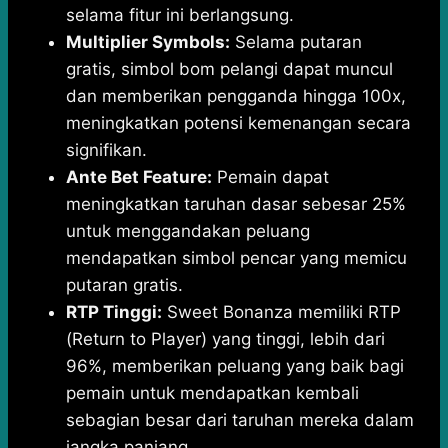
selama fitur ini berlangsung.
Multiplier Symbols:
Selama putaran
gratis, simbol bom pelangi dapat muncul
dan memberikan pengganda hingga 100x,
meningkatkan potensi kemenangan secara
signifikan.
Ante Bet Feature:
Pemain dapat
meningkatkan taruhan dasar sebesar 25%
untuk menggandakan peluang
mendapatkan simbol pencar yang memicu
putaran gratis.
RTP Tinggi:
Sweet Bonanza memiliki RTP
(Return to Player) yang tinggi, lebih dari
96%, memberikan peluang yang baik bagi
pemain untuk mendapatkan kembali
sebagian besar dari taruhan mereka dalam
jangka panjang.