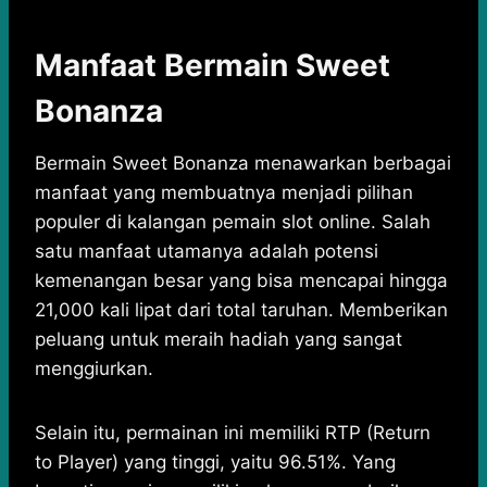
Manfaat Bermain Sweet
Bonanza
Bermain Sweet Bonanza menawarkan berbagai
manfaat yang membuatnya menjadi pilihan
populer di kalangan pemain slot online. Salah
satu manfaat utamanya adalah potensi
kemenangan besar yang bisa mencapai hingga
21,000 kali lipat dari total taruhan. Memberikan
peluang untuk meraih hadiah yang sangat
menggiurkan.
Selain itu, permainan ini memiliki RTP (Return
to Player) yang tinggi, yaitu 96.51%. Yang