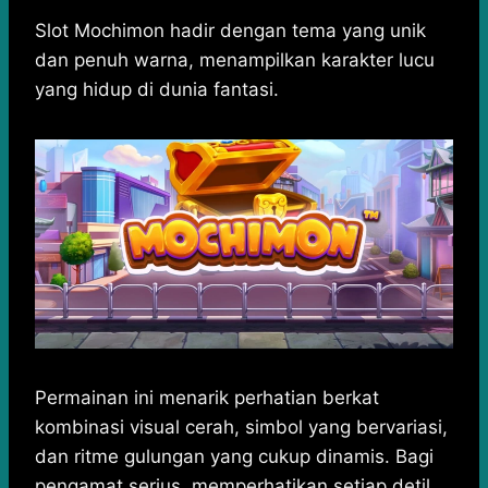
h
a
e
e
k
i
a
c
s
l
y
n
Slot Mochimon hadir dengan tema yang unik
t
e
s
e
p
e
dan penuh warna, menampilkan karakter lucu
s
b
e
g
e
yang hidup di dunia fantasi.
A
o
n
r
p
o
g
a
p
k
e
m
r
Permainan ini menarik perhatian berkat
kombinasi visual cerah, simbol yang bervariasi,
dan ritme gulungan yang cukup dinamis. Bagi
pengamat serius, memperhatikan setiap detil