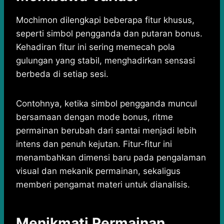
Mochimon dilengkapi beberapa fitur khusus,
seperti simbol pengganda dan putaran bonus.
Kehadiran fitur ini sering memecah pola
gulungan yang stabil, menghadirkan sensasi
berbeda di setiap sesi.
Contohnya, ketika simbol pengganda muncul
bersamaan dengan mode bonus, ritme
permainan berubah dari santai menjadi lebih
intens dan penuh kejutan. Fitur-fitur ini
menambahkan dimensi baru pada pengalaman
visual dan mekanik permainan, sekaligus
memberi pengamat materi untuk dianalisis.
Menikmati Permainan