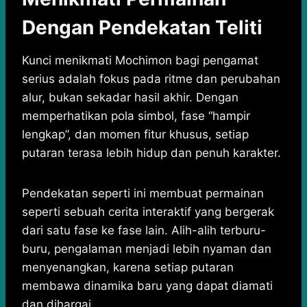
Dengan Pendekatan Teliti
Kunci menikmati Mochimon bagi pengamat
serius adalah fokus pada ritme dan perubahan
alur, bukan sekadar hasil akhir. Dengan
memperhatikan pola simbol, fase “hampir
lengkap”, dan momen fitur khusus, setiap
putaran terasa lebih hidup dan penuh karakter.
Pendekatan seperti ini membuat permainan
seperti sebuah cerita interaktif yang bergerak
dari satu fase ke fase lain. Alih-alih terburu-
buru, pengalaman menjadi lebih nyaman dan
menyenangkan, karena setiap putaran
membawa dinamika baru yang dapat diamati
dan dihargai.