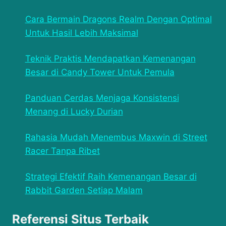
Cara Bermain Dragons Realm Dengan Optimal
Untuk Hasil Lebih Maksimal
Teknik Praktis Mendapatkan Kemenangan
Besar di Candy Tower Untuk Pemula
Panduan Cerdas Menjaga Konsistensi
Menang di Lucky Durian
Rahasia Mudah Menembus Maxwin di Street
Racer Tanpa Ribet
Strategi Efektif Raih Kemenangan Besar di
Rabbit Garden Setiap Malam
Referensi Situs Terbaik