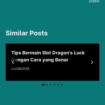
Stabil
Similar Posts
Tips Bermain Slot Dragon’s Luck
Dengan Cara yang Benar
03/08/2025