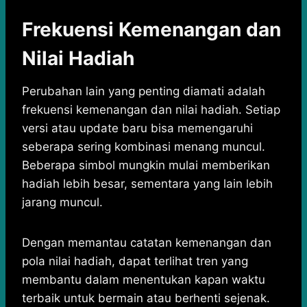
Frekuensi Kemenangan dan
Nilai Hadiah
Perubahan lain yang penting diamati adalah
frekuensi kemenangan dan nilai hadiah. Setiap
versi atau update baru bisa memengaruhi
seberapa sering kombinasi menang muncul.
Beberapa simbol mungkin mulai memberikan
hadiah lebih besar, sementara yang lain lebih
jarang muncul.
Dengan memantau catatan kemenangan dan
pola nilai hadiah, dapat terlihat tren yang
membantu dalam menentukan kapan waktu
terbaik untuk bermain atau berhenti sejenak.