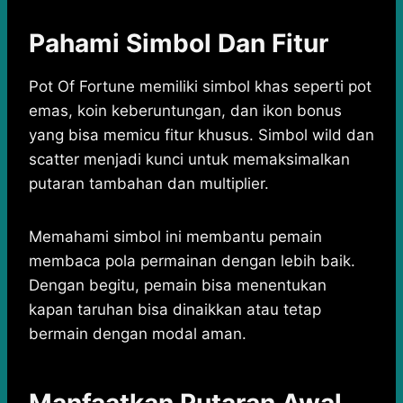
Pahami Simbol Dan Fitur
Pot Of Fortune memiliki simbol khas seperti pot
emas, koin keberuntungan, dan ikon bonus
yang bisa memicu fitur khusus. Simbol wild dan
scatter menjadi kunci untuk memaksimalkan
putaran tambahan dan multiplier.
Memahami simbol ini membantu pemain
membaca pola permainan dengan lebih baik.
Dengan begitu, pemain bisa menentukan
kapan taruhan bisa dinaikkan atau tetap
bermain dengan modal aman.