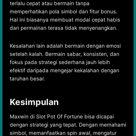
terlalu cepat atau bermain tanpa
memperhatikan pola simbol dan fitur bonus.
Hal ini biasanya membuat modal cepat habis
dan permainan terasa tidak menyenangkan.
Kesalahan lain adalah bermain dengan emosi
setelah kalah. Bermain sabar, konsisten, dan
fokus pada strategi sederhana jauh lebih
efektif daripada mengejar kekalahan dengan
taruhan besar.
Kesimpulan
Maxwin di Slot Pot Of Fortune bisa dicapai
dengan strategi yang tepat. Dengan memahami
simbol, memanfaatkan spin awal, mengatur