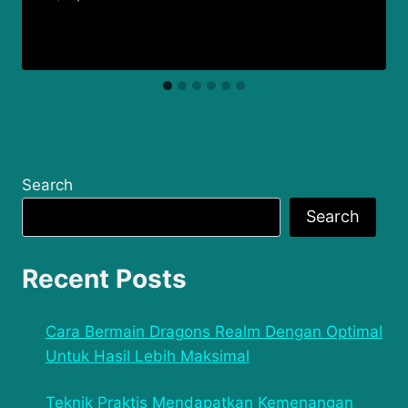
Search
Search
Recent Posts
Cara Bermain Dragons Realm Dengan Optimal
Untuk Hasil Lebih Maksimal
Teknik Praktis Mendapatkan Kemenangan