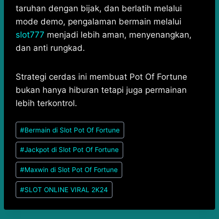
taruhan dengan bijak, dan berlatih melalui
mode demo, pengalaman bermain melalui
slot777
menjadi lebih aman, menyenangkan,
dan anti rungkad.
Strategi cerdas ini membuat Pot Of Fortune
bukan hanya hiburan tetapi juga permainan
lebih terkontrol.
Post
#
Bermain di Slot Pot Of Fortune
Tags:
#
Jackpot di Slot Pot Of Fortune
#
Maxwin di Slot Pot Of Fortune
#
SLOT ONLINE VIRAL 2K24