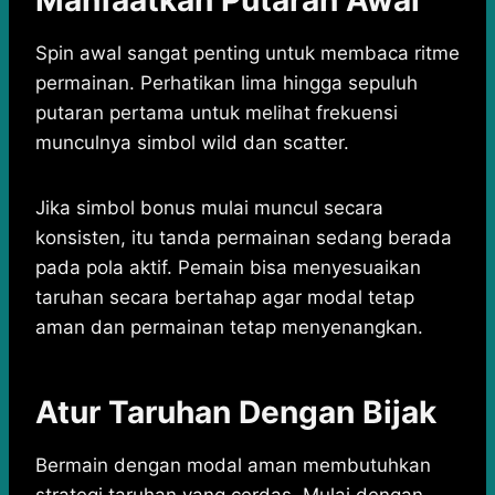
Manfaatkan Putaran Awal
Spin awal sangat penting untuk membaca ritme
permainan. Perhatikan lima hingga sepuluh
putaran pertama untuk melihat frekuensi
munculnya simbol wild dan scatter.
Jika simbol bonus mulai muncul secara
konsisten, itu tanda permainan sedang berada
pada pola aktif. Pemain bisa menyesuaikan
taruhan secara bertahap agar modal tetap
aman dan permainan tetap menyenangkan.
Atur Taruhan Dengan Bijak
Bermain dengan modal aman membutuhkan