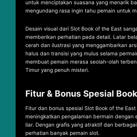
untuk menciptakan suasana yang menarik bagi
mengundang rasa ingin tahu pemain untuk men
Desain visual dari Slot Book of the East sang
memberikan perhatian pada detail. Latar be
cerah dan ilustrasi yang menggambarkan ars
halus dan transisi yang mulus selama perma
membuat pemain merasa seolah-olah terbe
Timur yang penuh misteri.
Fitur & Bonus Spesial Book
​Fitur dan bonus spesial Slot Book of the E
meningkatkan pengalaman bermain dengan el
liar.​ Dengan grafis yang atraktif dan berba
perhatian banyak pemain slot.