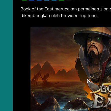
h
a
e
e
k
i
a
c
s
l
y
n
Book of the East merupakan permainan slon 
t
e
s
e
p
e
dikembangkan oleh Provider Toptrend.
s
b
e
g
e
A
o
n
r
p
o
g
a
p
k
e
m
r