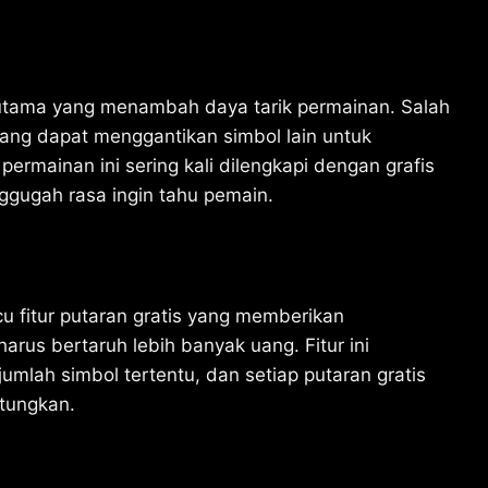
ur utama yang menambah daya tarik permainan. Salah
r yang dapat menggantikan simbol lain untuk
ermainan ini sering kali dilengkapi dengan grafis
gugah rasa ingin tahu pemain.
cu fitur putaran gratis yang memberikan
us bertaruh lebih banyak uang. Fitur ini
mlah simbol tertentu, dan setiap putaran gratis
tungkan.