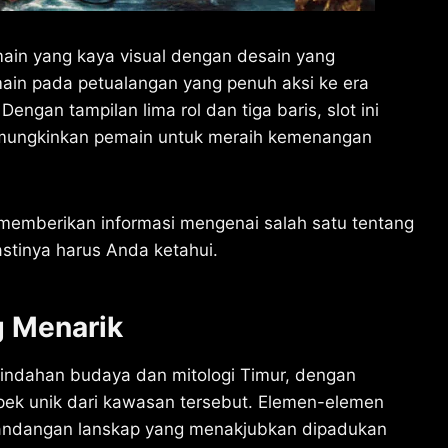
in yang kaya visual dengan desain yang
ain pada petualangan yang penuh aksi ke era
ngan tampilan lima rol dan tiga baris, slot ini
emungkinkan pemain untuk meraih kemenangan
emberikan informasi mengenai salah satu tentang
astinya harus Anda ketahui.
g Menarik
eindahan budaya dan mitologi Timur, dengan
ek unik dari kawasan tersebut. Elemen-elemen
mandangan lanskap yang menakjubkan dipadukan