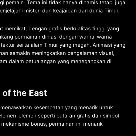
 pemain. Tema ini tidak hanya dinamis tetapi juga
jelajahi misteri dan keajaiban dari dunia Timur.
at memikat, dengan grafis berkualitas tinggi yang
lakang permainan dihiasi dengan warna-warna
itektur serta alam Timur yang megah. Animasi yang
inan semakin meningkatkan pengalaman visual,
nam dalam petualangan yang menegangkan di
 of the East
ast menawarkan kesempatan yang menarik untuk
emen-elemen seperti putaran gratis dan simbol
gai mekanisme bonus, permainan ini menarik