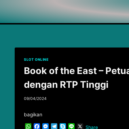
Skip
to
content
SLOT ONLINE
Book of the East – Petu
dengan RTP Tinggi
By
09/04/2024
kiwindihi
bagikan
W
F
M
T
S
L
X
Share