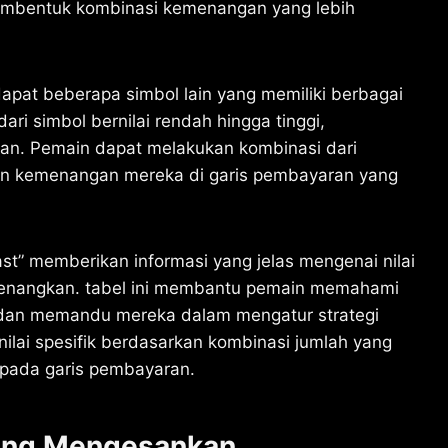
embentuk kombinasi kemenangan yang lebih
dapat beberapa simbol lain yang memiliki berbagai
ari simbol bernilai rendah hingga tinggi,
an. Pemain dapat melakukan kombinasi dari
an kemenangan mereka di garis pembayaran yang
st” memberikan informasi yang jelas mengenai nilai
menangkan. tabel ini membantu pemain memahami
l dan memandu mereka dalam mengatur strategi
lai spesifik berdasarkan kombinasi jumlah yang
pada garis pembayaran.
ang Mengesankan