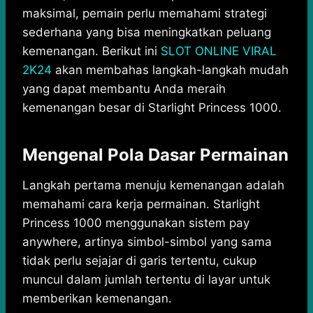
maksimal, pemain perlu memahami strategi
sederhana yang bisa meningkatkan peluang
kemenangan. Berikut ini
SLOT ONLINE VIRAL
2K24
akan membahas langkah-langkah mudah
yang dapat membantu Anda meraih
kemenangan besar di Starlight Princess 1000.
Mengenal Pola Dasar Permainan
Langkah pertama menuju kemenangan adalah
memahami cara kerja permainan. Starlight
Princess 1000 menggunakan sistem pay
anywhere, artinya simbol-simbol yang sama
tidak perlu sejajar di garis tertentu, cukup
muncul dalam jumlah tertentu di layar untuk
memberikan kemenangan.