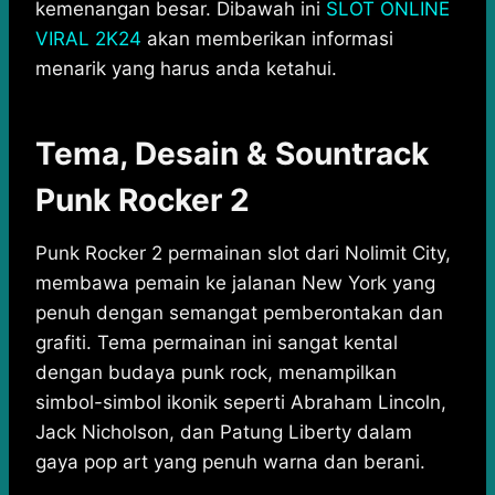
kemenangan besar. Dibawah ini
SLOT ONLINE
VIRAL 2K24
akan memberikan informasi
menarik yang harus anda ketahui.
Tema, Desain & Sountrack
Punk Rocker 2
Punk Rocker 2 permainan slot dari Nolimit City,
membawa pemain ke jalanan New York yang
penuh dengan semangat pemberontakan dan
grafiti. Tema permainan ini sangat kental
dengan budaya punk rock, menampilkan
simbol-simbol ikonik seperti Abraham Lincoln,
Jack Nicholson, dan Patung Liberty dalam
gaya pop art yang penuh warna dan berani.