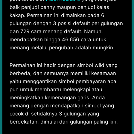
baik penjudi penny maupun penjudi kelas
kakap. Permainan ini dimainkan pada 6
gulungan dengan 3 posisi default per gulungan
dan 729 cara menang default. Namun,
mendapatkan hingga 46.656 cara untuk
menang melalui pengubah adalah mungkin.
Permainan ini hadir dengan simbol wild yang
berbeda, dan semuanya memiliki kesamaan
yaitu menggantikan simbol pembayaran apa
pun untuk membantu melengkapi atau
meningkatkan kemenangan garis. Anda
menang dengan mendapatkan simbol yang
cocok di setidaknya 3 gulungan yang
berdekatan, dimulai dari gulungan paling kiri.