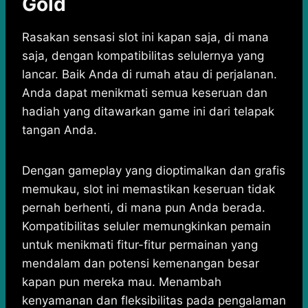
Gold
Rasakan sensasi slot ini kapan saja, di mana
saja, dengan kompatibilitas selulernya yang
lancar. Baik Anda di rumah atau di perjalanan.
Anda dapat menikmati semua keseruan dan
hadiah yang ditawarkan game ini dari telapak
tangan Anda.
Dengan gameplay yang dioptimalkan dan grafis
memukau, slot ini memastikan keseruan tidak
pernah berhenti, di mana pun Anda berada.
Kompatibilitas seluler memungkinkan pemain
untuk menikmati fitur-fitur permainan yang
mendalam dan potensi kemenangan besar
kapan pun mereka mau. Menambah
kenyamanan dan fleksibilitas pada pengalaman