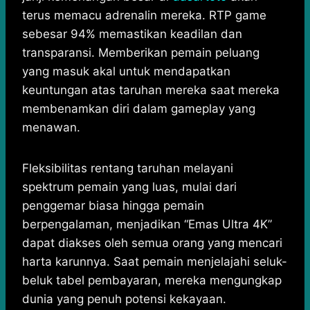
terus memacu adrenalin mereka. RTP game
sebesar 94% memastikan keadilan dan
transparansi. Memberikan pemain peluang
yang masuk akal untuk mendapatkan
keuntungan atas taruhan mereka saat mereka
membenamkan diri dalam gameplay yang
menawan.
Fleksibilitas rentang taruhan melayani
spektrum pemain yang luas, mulai dari
penggemar biasa hingga pemain
berpengalaman, menjadikan “Emas Ultra 4K”
dapat diakses oleh semua orang yang mencari
harta karunnya. Saat pemain menjelajahi seluk-
beluk tabel pembayaran, mereka mengungkap
dunia yang penuh potensi kekayaan.