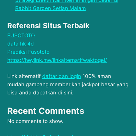
Rabbit Garden Setiap Malam
Referensi Situs Terbaik
FUSOTOTO
data hk 4d
Prediksi Fusototo
https://heylink.me/linkalternatifwaktogel/
Link alternatif
daftar dan login
100% aman
mudah gampang memberikan jackpot besar yang
bisa anda dapatkan di sini.
Recent Comments
No comments to show.