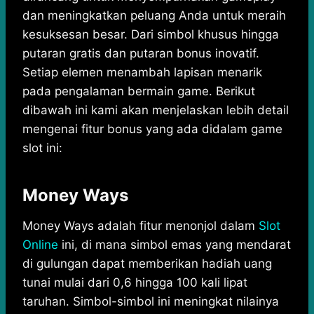
dan meningkatkan peluang Anda untuk meraih
kesuksesan besar. Dari simbol khusus hingga
putaran gratis dan putaran bonus inovatif.
Setiap elemen menambah lapisan menarik
pada pengalaman bermain game. Berikut
dibawah ini kami akan menjelaskan lebih detail
mengenai fitur bonus yang ada didalam game
slot ini:
Money Ways
Money Ways adalah fitur menonjol dalam
Slot
Online
ini, di mana simbol emas yang mendarat
di gulungan dapat memberikan hadiah uang
tunai mulai dari 0,6 hingga 100 kali lipat
taruhan. Simbol-simbol ini meningkat nilainya