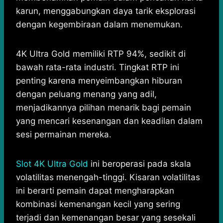
karun, menggabungkan daya tarik eksplorasi
dengan kegembiraan dalam menemukan.
4K Ultra Gold memiliki RTP 94%, sedikit di
bawah rata-rata industri. Tingkat RTP ini
penting karena menyeimbangkan hiburan
dengan peluang menang yang adil,
menjadikannya pilihan menarik bagi pemain
yang mencari kesenangan dan keadilan dalam
sesi permainan mereka.
Slot 4K Ultra Gold
ini beroperasi pada skala
volatilitas menengah-tinggi. Kisaran volatilitas
ini berarti pemain dapat mengharapkan
kombinasi kemenangan kecil yang sering
terjadi dan kemenangan besar yang sesekali