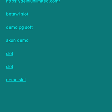
https://delhiunlimited.com/
betawi slot
demo pg soft
akun demo
slot
slot
demo slot