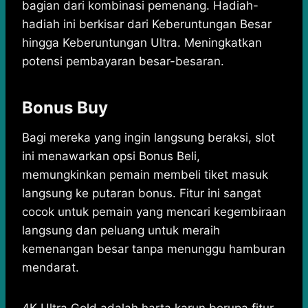
bagian dari kombinasi pemenang. Hadiah-
hadiah ini berkisar dari Keberuntungan Besar
hingga Keberuntungan Ultra. Meningkatkan
potensi pembayaran besar-besaran.
Bonus Buy
Bagi mereka yang ingin langsung beraksi, slot
ini menawarkan opsi Bonus Beli,
memungkinkan pemain membeli tiket masuk
langsung ke putaran bonus. Fitur ini sangat
cocok untuk pemain yang mencari kegembiraan
langsung dan peluang untuk meraih
kemenangan besar tanpa menunggu hamburan
mendarat.