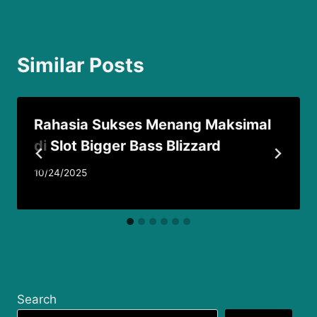
Similar Posts
Rahasia Sukses Menang Maksimal
di Slot Bigger Bass Blizzard
10/24/2025
Search