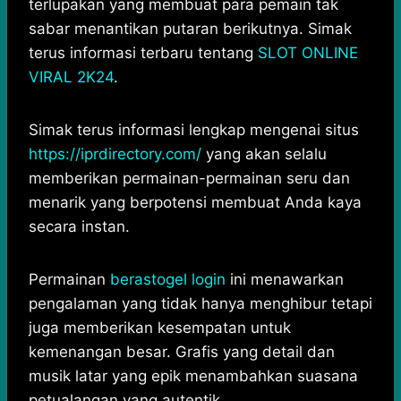
terlupakan yang membuat para pemain tak
sabar menantikan putaran berikutnya. Simak
terus informasi terbaru tentang
SLOT ONLINE
VIRAL 2K24
.
Simak terus informasi lengkap mengenai situs
https://iprdirectory.com/
yang akan selalu
memberikan permainan-permainan seru dan
menarik yang berpotensi membuat Anda kaya
secara instan.
Permainan
berastogel login
ini menawarkan
pengalaman yang tidak hanya menghibur tetapi
juga memberikan kesempatan untuk
kemenangan besar. Grafis yang detail dan
musik latar yang epik menambahkan suasana
petualangan yang autentik.