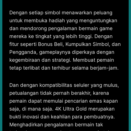
Dengan setiap simbol menawarkan peluang
untuk membuka hadiah yang menguntungkan
dan mendorong pengalaman bermain game
mereka ke tingkat yang lebih tinggi. Dengan
fitur seperti Bonus Beli, Kumpulkan Simbol, dan
Pengganda, gameplaynya diperkaya dengan
kegembiraan dan strategi. Membuat pemain
tetap terlibat dan terhibur selama berjam-jam.
Dan dengan kompatibilitas seluler yang mulus,
petualangan tidak pernah berakhir, karena
pemain dapat memulai pencarian emas kapan
saja, di mana saja. 4K Ultra Gold merupakan
bukti inovasi dan keahlian para pembuatnya.
Menghadirkan pengalaman bermain tak