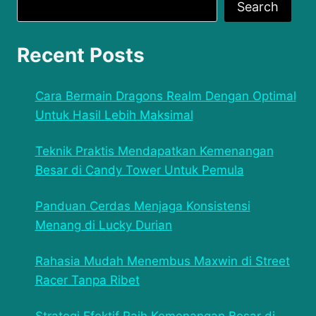
Search
Recent Posts
Cara Bermain Dragons Realm Dengan Optimal
Untuk Hasil Lebih Maksimal
Teknik Praktis Mendapatkan Kemenangan
Besar di Candy Tower Untuk Pemula
Panduan Cerdas Menjaga Konsistensi
Menang di Lucky Durian
Rahasia Mudah Menembus Maxwin di Street
Racer Tanpa Ribet
Strategi Efektif Raih Kemenangan Besar di