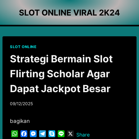
Skip
SLOT ONLINE VIRAL 2K24
to
content
SLOT ONLINE
Strategi Bermain Slot
Flirting Scholar Agar
Dapat Jackpot Besar
By
09/12/2025
Randian
bagikan
W
F
M
T
S
L
X
Share