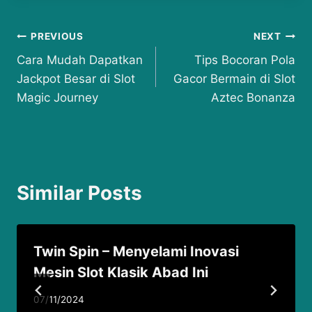
Post
PREVIOUS
NEXT
Cara Mudah Dapatkan
Tips Bocoran Pola
navigation
Jackpot Besar di Slot
Gacor Bermain di Slot
Magic Journey
Aztec Bonanza
Similar Posts
Twin Spin – Menyelami Inovasi
Mesin Slot Klasik Abad Ini
07/11/2024