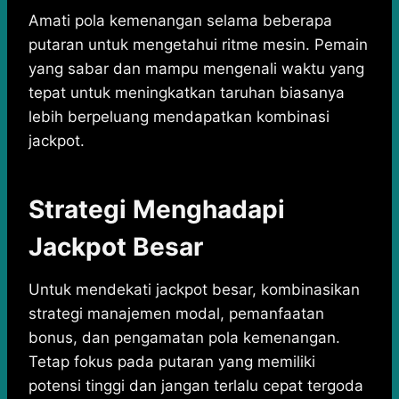
Amati pola kemenangan selama beberapa
putaran untuk mengetahui ritme mesin. Pemain
yang sabar dan mampu mengenali waktu yang
tepat untuk meningkatkan taruhan biasanya
lebih berpeluang mendapatkan kombinasi
jackpot.
Strategi Menghadapi
Jackpot Besar
Untuk mendekati jackpot besar, kombinasikan
strategi manajemen modal, pemanfaatan
bonus, dan pengamatan pola kemenangan.
Tetap fokus pada putaran yang memiliki
potensi tinggi dan jangan terlalu cepat tergoda