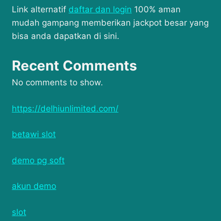
Link alternatif
daftar dan login
100% aman
mudah gampang memberikan jackpot besar yang
bisa anda dapatkan di sini.
Recent Comments
No comments to show.
https://delhiunlimited.com/
betawi slot
demo pg soft
akun demo
slot