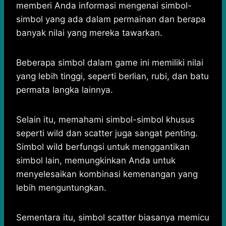
memberi Anda informasi mengenai simbol-
simbol yang ada dalam permainan dan berapa
banyak nilai yang mereka tawarkan.
Beberapa simbol dalam game ini memiliki nilai
yang lebih tinggi, seperti berlian, rubi, dan batu
permata langka lainnya.
Selain itu, memahami simbol-simbol khusus
seperti wild dan scatter juga sangat penting.
Simbol wild berfungsi untuk menggantikan
simbol lain, memungkinkan Anda untuk
menyelesaikan kombinasi kemenangan yang
lebih menguntungkan.
Sementara itu, simbol scatter biasanya memicu