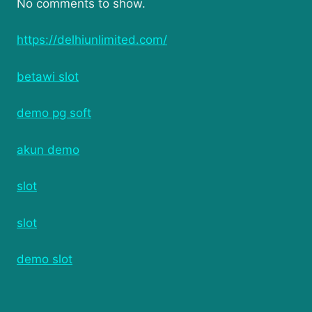
No comments to show.
https://delhiunlimited.com/
betawi slot
demo pg soft
akun demo
slot
slot
demo slot