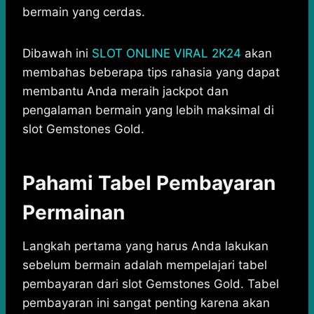
bermain yang cerdas.
Dibawah ini
SLOT ONLINE VIRAL 2K24
akan
membahas beberapa tips rahasia yang dapat
membantu Anda meraih jackpot dan
pengalaman bermain yang lebih maksimal di
slot Gemstones Gold.
Pahami Tabel Pembayaran
Permainan
Langkah pertama yang harus Anda lakukan
sebelum bermain adalah mempelajari tabel
pembayaran dari slot Gemstones Gold. Tabel
pembayaran ini sangat penting karena akan