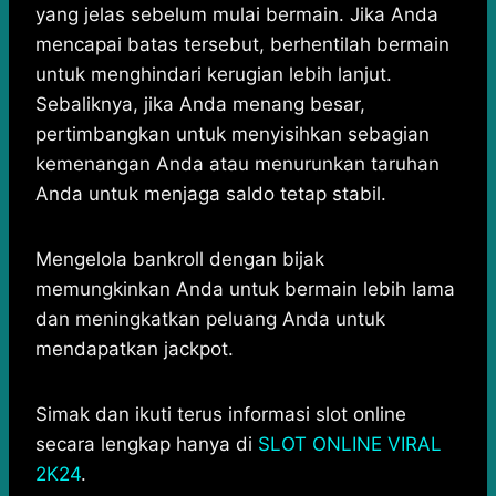
yang jelas sebelum mulai bermain. Jika Anda
mencapai batas tersebut, berhentilah bermain
untuk menghindari kerugian lebih lanjut.
Sebaliknya, jika Anda menang besar,
pertimbangkan untuk menyisihkan sebagian
kemenangan Anda atau menurunkan taruhan
Anda untuk menjaga saldo tetap stabil.
Mengelola bankroll dengan bijak
memungkinkan Anda untuk bermain lebih lama
dan meningkatkan peluang Anda untuk
mendapatkan jackpot.
Simak dan ikuti terus informasi slot online
secara lengkap hanya di
SLOT ONLINE VIRAL
2K24
.