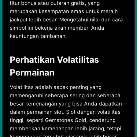
fitur bonus atau putaran gratis, yang
merupakan kesempatan emas untuk meraih
jackpot lebih besar. Mengetahui nilai dan cara
simbol ini bekerja akan memberi Anda
keuntungan tambahan.
Perhatikan Volatilitas
Permainan
Volatilitas adalah aspek penting yang
memengaruhi seberapa sering dan seberapa
besar kemenangan yang bisa Anda dapatkan
dalam permainan slot. Slot dengan volatilitas
tinggi, seperti Gemstones Gold, cenderung
memberikan kemenangan lebih jarang, tetapi
kemenangan tersebut biasanya lebih besar.