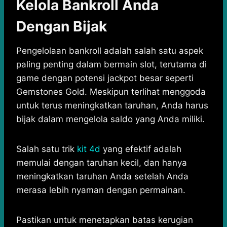
Kelola Bankroll Anda
Dengan Bijak
Pengelolaan bankroll adalah salah satu aspek
paling penting dalam bermain slot, terutama di
game dengan potensi jackpot besar seperti
Gemstones Gold. Meskipun terlihat menggoda
untuk terus meningkatkan taruhan, Anda harus
bijak dalam mengelola saldo yang Anda miliki.
Salah satu trik
kit 4d
yang efektif adalah
memulai dengan taruhan kecil, dan hanya
meningkatkan taruhan Anda setelah Anda
merasa lebih nyaman dengan permainan.
Pastikan untuk menetapkan batas kerugian