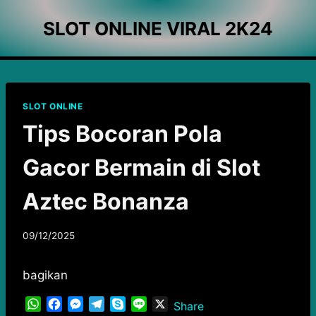
Skip
SLOT ONLINE VIRAL 2K24
to
content
SLOT ONLINE
Tips Bocoran Pola
Gacor Bermain di Slot
Aztec Bonanza
By
09/12/2025
Randian
bagikan
W
F
M
T
S
L
X
Share