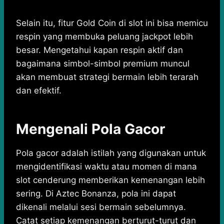
Selain itu, fitur Gold Coin di slot ini bisa memicu
respin yang membuka peluang jackpot lebih
besar. Mengetahui kapan respin aktif dan
bagaimana simbol-simbol premium muncul
akan membuat strategi bermain lebih terarah
dan efektif.
Mengenali Pola Gacor
Pola gacor adalah istilah yang digunakan untuk
mengidentifikasi waktu atau momen di mana
slot cenderung memberikan kemenangan lebih
sering. Di Aztec Bonanza, pola ini dapat
dikenali melalui sesi bermain sebelumnya.
Catat setiap kemenangan berturut-turut dan