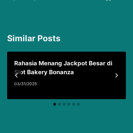
Similar Posts
Rahasia Menang Jackpot Besar di
Slot Bakery Bonanza
03/31/2025