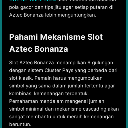
pola gacor dan tips jitu agar setiap putaran di
Aztec Bonanza lebih menguntungkan.
Pahami Mekanisme Slot
Aztec Bonanza
Slot Aztec Bonanza menampilkan 6 gulungan
dengan sistem Cluster Pays yang berbeda dari
slot klasik. Pemain harus mengumpulkan
simbol yang sama dalam jumlah tertentu agar
kombinasi kemenangan terbentuk.
Pemahaman mendalam mengenai jumlah
simbol minimal dan mekanisme cascading akan
sangat membantu untuk meraih kemenangan
beruntun.