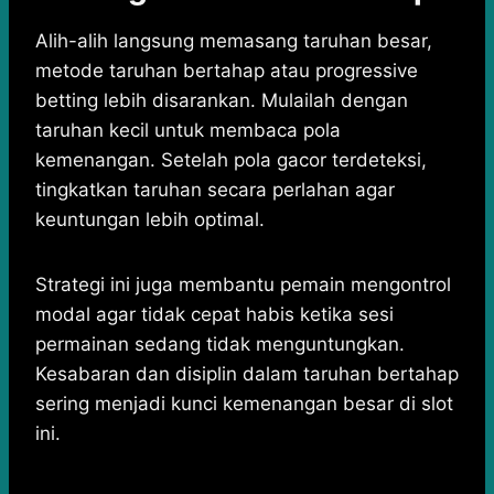
Alih-alih langsung memasang taruhan besar,
metode taruhan bertahap atau progressive
betting lebih disarankan. Mulailah dengan
taruhan kecil untuk membaca pola
kemenangan. Setelah pola gacor terdeteksi,
tingkatkan taruhan secara perlahan agar
keuntungan lebih optimal.
Strategi ini juga membantu pemain mengontrol
modal agar tidak cepat habis ketika sesi
permainan sedang tidak menguntungkan.
Kesabaran dan disiplin dalam taruhan bertahap
sering menjadi kunci kemenangan besar di slot
ini.