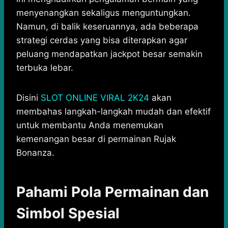
menyenangkan sekaligus menguntungkan.
Namun, di balik keseruannya, ada beberapa
strategi cerdas yang bisa diterapkan agar
peluang mendapatkan jackpot besar semakin
terbuka lebar.
Disini
SLOT ONLINE VIRAL 2K24
akan
membahas langkah-langkah mudah dan efektif
untuk membantu Anda menemukan
kemenangan besar di permainan Rujak
Bonanza.
Pahami Pola Permainan dan
Simbol Spesial