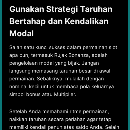
Gunakan Strategi Taruhan
Bertahap dan Kendalikan
Modal
Salah satu kunci sukses dalam permainan slot
apa pun, termasuk Rujak Bonanza, adalah
pengelolaan modal yang bijak. Jangan
langsung memasang taruhan besar di awal
permainan. Sebaliknya, mulailah dengan
nominal kecil untuk membaca pola keluarnya
simbol bonus atau Multiplier.
Setelah Anda memahami ritme permainan,
naikkan taruhan secara perlahan agar tetap
memiliki kendali penuh atas saldo Anda. Selain