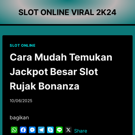
Skip
SLOT ONLINE VIRAL 2K24
to
content
SLOT ONLINE
Cara Mudah Temukan
Jackpot Besar Slot
Rujak Bonanza
By
10/06/2025
Kevin
bagikan
W
F
M
T
S
L
X
Share