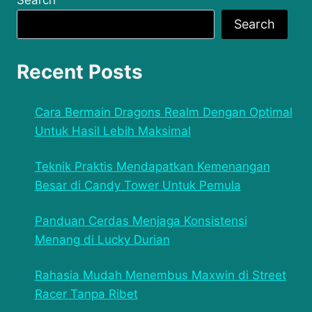
Search
Recent Posts
Cara Bermain Dragons Realm Dengan Optimal
Untuk Hasil Lebih Maksimal
Teknik Praktis Mendapatkan Kemenangan
Besar di Candy Tower Untuk Pemula
Panduan Cerdas Menjaga Konsistensi
Menang di Lucky Durian
Rahasia Mudah Menembus Maxwin di Street
Racer Tanpa Ribet