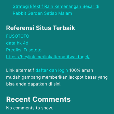
Strategi Efektif Raih Kemenangan Besar di
Rabbit Garden Setiap Malam
Referensi Situs Terbaik
FUSOTOTO
data hk 4d
Prediksi Fusototo
https://heylink.me/linkalternatifwaktogel/
Link alternatif
daftar dan login
100% aman
mudah gampang memberikan jackpot besar yang
bisa anda dapatkan di sini.
Recent Comments
No comments to show.