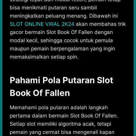
bisa menikmati putaran seru sambil
meningkatkan peluang menang. Dibawah ini
SLOT ONLINE VIRAL 2K24
akan membahas trik
gacor bermain Slot Book Of Fallen dengan
modal kecil, sehingga cocok untuk pemula
maupun pemain berpengalaman yang ingin
memaksimalkan setiap spin.
Pahami Pola Putaran Slot
Book Of Fallen
Memahami pola putaran adalah langkah
pertama dalam bermain Slot Book Of Fallen.
Setiap slot memiliki algoritma acak, tetapi
pemain yang cermat bisa mengenali kapan