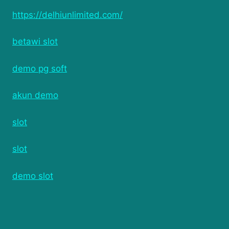
https://delhiunlimited.com/
betawi slot
demo pg soft
akun demo
slot
slot
demo slot