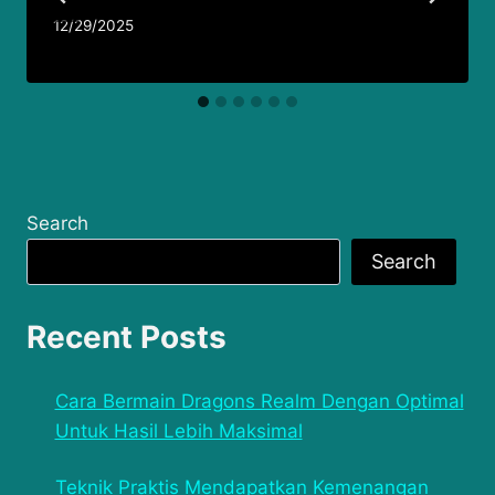
12/29/2025
Search
Search
Recent Posts
Cara Bermain Dragons Realm Dengan Optimal
Untuk Hasil Lebih Maksimal
Teknik Praktis Mendapatkan Kemenangan