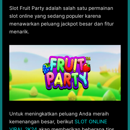
h
a
e
e
k
i
a
c
s
l
y
n
Slot Fruit Party adalah salah satu permainan
t
e
s
e
p
e
slot online yang sedang populer karena
s
b
e
g
e
menawarkan peluang jackpot besar dan fitur
A
o
n
r
menarik.
p
o
g
a
p
k
e
m
r
Untuk meningkatkan peluang Anda meraih
kemenangan besar, berikut
SLOT ONLINE
VIRAL 2K24
akan memberikan beberapa tips