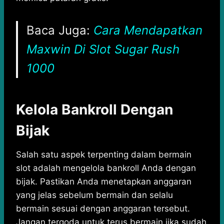
Baca Juga:
Cara Mendapatkan
Maxwin Di Slot Sugar Rush
1000
Kelola Bankroll Dengan
Bijak
Salah satu aspek terpenting dalam bermain
slot adalah mengelola bankroll Anda dengan
bijak. Pastikan Anda menetapkan anggaran
yang jelas sebelum bermain dan selalu
bermain sesuai dengan anggaran tersebut.
Jangan tergoda untuk terus bermain jika sudah