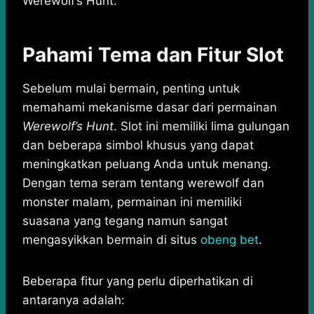
Werewolf’s Hunt.
Pahami Tema dan Fitur Slot
Sebelum mulai bermain, penting untuk
memahami mekanisme dasar dari permainan
Werewolf’s Hunt
. Slot ini memiliki lima gulungan
dan beberapa simbol khusus yang dapat
meningkatkan peluang Anda untuk menang.
Dengan tema seram tentang werewolf dan
monster malam, permainan ini memiliki
suasana yang tegang namun sangat
mengasyikkan bermain di situs
obeng bet
.
Beberapa fitur yang perlu diperhatikan di
antaranya adalah: