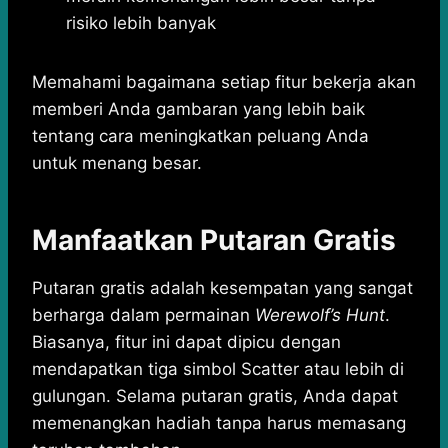
risiko lebih banyak
Memahami bagaimana setiap fitur bekerja akan
memberi Anda gambaran yang lebih baik
tentang cara meningkatkan peluang Anda
untuk menang besar.
Manfaatkan Putaran Gratis
Putaran gratis adalah kesempatan yang sangat
berharga dalam permainan
Werewolf’s Hunt
.
Biasanya, fitur ini dapat dipicu dengan
mendapatkan tiga simbol Scatter atau lebih di
gulungan. Selama putaran gratis, Anda dapat
memenangkan hadiah tanpa harus memasang