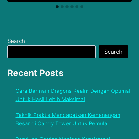
Search
Search
Recent Posts
Cara Bermain Dragons Realm Dengan Optimal
Untuk Hasil Lebih Maksimal
Teknik Praktis Mendapatkan Kemenangan
Besar di Candy Tower Untuk Pemula