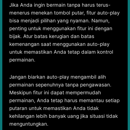
Jika Anda ingin bermain tanpa harus terus-
menerus menekan tombol putar, fitur auto-play
bisa menjadi pilihan yang nyaman. Namun,
penting untuk menggunakan fitur ini dengan
bijak. Atur batas kerugian dan batas
kemenangan saat menggunakan auto-play
untuk memastikan Anda tetap dalam kontrol
permainan.
Jangan biarkan auto-play mengambil alih
permainan sepenuhnya tanpa pengawasan.
Meskipun fitur ini dapat mempermudah
permainan, Anda tetap harus memantau setiap
putaran untuk memastikan Anda tidak
kehilangan lebih banyak uang jika situasi tidak
menguntungkan.