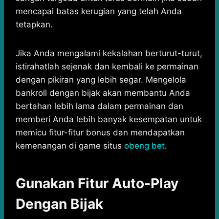
mencapai batas kerugian yang telah Anda
tetapkan.
Jika Anda mengalami kekalahan berturut-turut,
istirahatlah sejenak dan kembali ke permainan
dengan pikiran yang lebih segar. Mengelola
bankroll dengan bijak akan membantu Anda
bertahan lebih lama dalam permainan dan
memberi Anda lebih banyak kesempatan untuk
memicu fitur-fitur bonus dan mendapatkan
kemenangan di game situs
obeng bet
.
Gunakan Fitur Auto-Play
Dengan Bijak