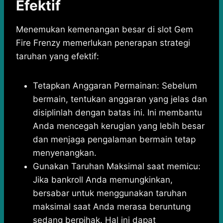
Efektif
Menemukan kemenangan besar di slot Gem
Fire Frenzy memerlukan penerapan strategi
taruhan yang efektif:
Tetapkan Anggaran Permainan: Sebelum
bermain, tentukan anggaran yang jelas dan
disiplinlah dengan batas ini. Ini membantu
Anda mencegah kerugian yang lebih besar
dan menjaga pengalaman bermain tetap
menyenangkan.
Gunakan Taruhan Maksimal saat memicu:
Jika bankroll Anda memungkinkan,
bersabar untuk menggunakan taruhan
maksimal saat Anda merasa beruntung
sedang berpihak. Hal ini dapat