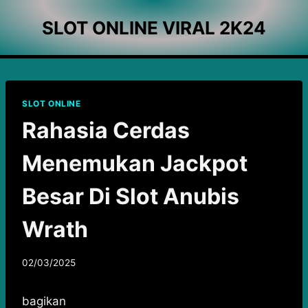
Skip
SLOT ONLINE VIRAL 2K24
to
content
SLOT ONLINE
Rahasia Cerdas
Menemukan Jackpot
Besar Di Slot Anubis
Wrath
By
02/03/2025
kiwindihi
bagikan