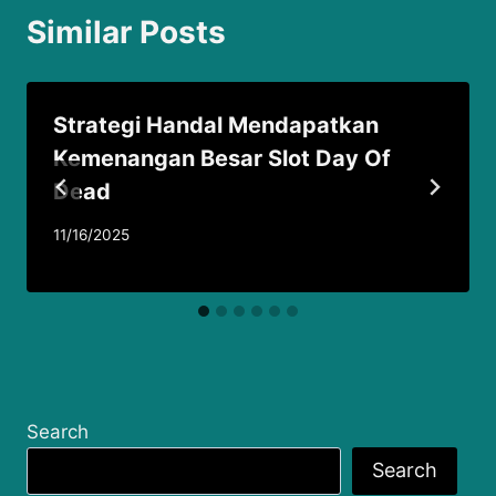
Similar Posts
Strategi Handal Mendapatkan
Kemenangan Besar Slot Day Of
Dead
11/16/2025
Search
Search