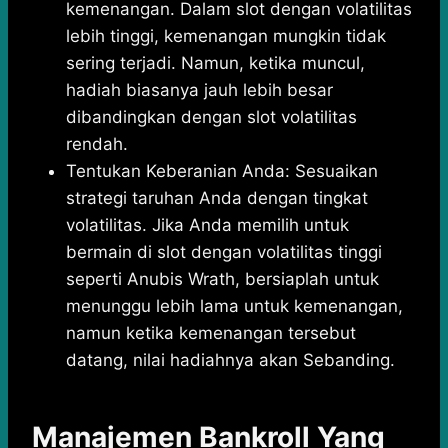
kemenangan. Dalam slot dengan volatilitas
lebih tinggi, kemenangan mungkin tidak
sering terjadi. Namun, ketika muncul,
hadiah biasanya jauh lebih besar
dibandingkan dengan slot volatilitas
rendah.
Tentukan Keberanian Anda: Sesuaikan
strategi taruhan Anda dengan tingkat
volatilitas. Jika Anda memilih untuk
bermain di slot dengan volatilitas tinggi
seperti Anubis Wrath, bersiaplah untuk
menunggu lebih lama untuk kemenangan,
namun ketika kemenangan tersebut
datang, nilai hadiahnya akan Sebanding.
Manajemen Bankroll Yang