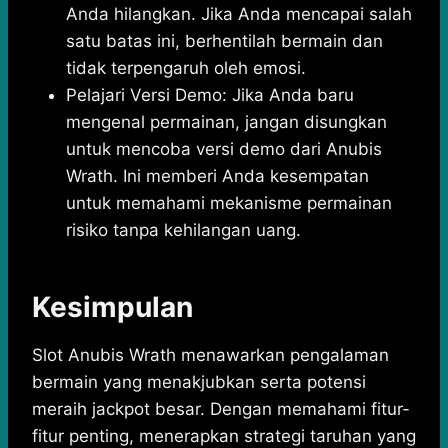
Anda hilangkan. Jika Anda mencapai salah
satu batas ini, berhentilah bermain dan
tidak terpengaruh oleh emosi.
Pelajari Versi Demo: Jika Anda baru
mengenal permainan, jangan disungkan
untuk mencoba versi demo dari Anubis
Wrath. Ini memberi Anda kesempatan
untuk memahami mekanisme permainan
risiko tanpa kehilangan uang.
Kesimpulan
Slot Anubis Wrath menawarkan pengalaman
bermain yang menakjubkan serta potensi
meraih jackpot besar. ​Dengan memahami fitur-
fitur penting, menerapkan strategi taruhan yang