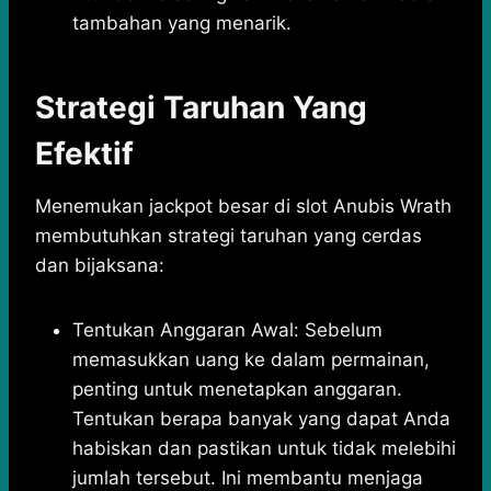
tambahan yang menarik.
Strategi Taruhan Yang
Efektif
Menemukan jackpot besar di slot Anubis Wrath
membutuhkan strategi taruhan yang cerdas
dan bijaksana:
Tentukan Anggaran Awal: Sebelum
memasukkan uang ke dalam permainan,
penting untuk menetapkan anggaran.
Tentukan berapa banyak yang dapat Anda
habiskan dan pastikan untuk tidak melebihi
jumlah tersebut. Ini membantu menjaga