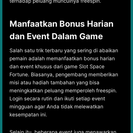
terhadap peluang munculnya freespin.
Manfaatkan Bonus Harian
dan Event Dalam Game
Salah satu trik terbaru yang sering di abaikan
pemain adalah memanfaatkan bonus harian
dan event khusus dari game Slot Space
Fortune. Biasanya, pengembang memberikan
misi atau hadiah tambahan yang bisa
meningkatkan peluang memperoleh freespin.
Login secara rutin dan ikuti setiap event
mingguan agar Anda tidak melewatkan
kesempatan ini.
Selain itu, beberapa event juga menawarkan