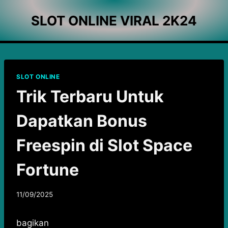
Skip
SLOT ONLINE VIRAL 2K24
to
content
SLOT ONLINE
Trik Terbaru Untuk
Dapatkan Bonus
Freespin di Slot Space
Fortune
By
11/09/2025
Freddie
bagikan