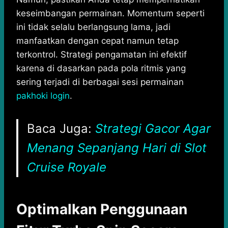
keseimbangan permainan. Momentum seperti
ini tidak selalu berlangsung lama, jadi
manfaatkan dengan cepat namun tetap
terkontrol. Strategi pengamatan ini efektif
karena di dasarkan pada pola ritmis yang
sering terjadi di berbagai sesi permainan
pakhoki login
.
Baca Juga:
Strategi Gacor Agar
Menang Sepanjang Hari di Slot
Cruise Royale
Optimalkan Penggunaan