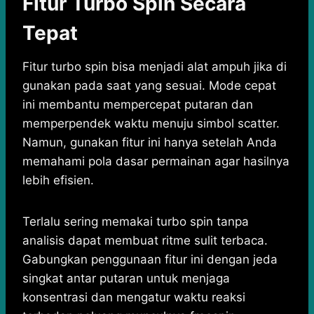
Fitur Turbo Spin Secara
Tepat
Fitur turbo spin bisa menjadi alat ampuh jika di
gunakan pada saat yang sesuai. Mode cepat
ini membantu mempercepat putaran dan
memperpendek waktu menuju simbol scatter.
Namun, gunakan fitur ini hanya setelah Anda
memahami pola dasar permainan agar hasilnya
lebih efisien.
Terlalu sering memakai turbo spin tanpa
analisis dapat membuat ritme sulit terbaca.
Gabungkan penggunaan fitur ini dengan jeda
singkat antar putaran untuk menjaga
konsentrasi dan mengatur waktu reaksi