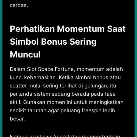
cerdas.
Perhatikan Momentum Saat
Simbol Bonus Sering
Muncul
Dalam Slot Space Fortune, momentum adalah
kunci keberhasilan. Ketika simbol bonus atau
scatter mulai sering terlihat di gulungan, itu
pertanda sistem sedang berada pada fase
aktif. Gunakan momen ini untuk meningkatkan
sedikit taruhan agar peluang freespin lebih
besar.
Namun, pastikan Anda tetap memperhatikan