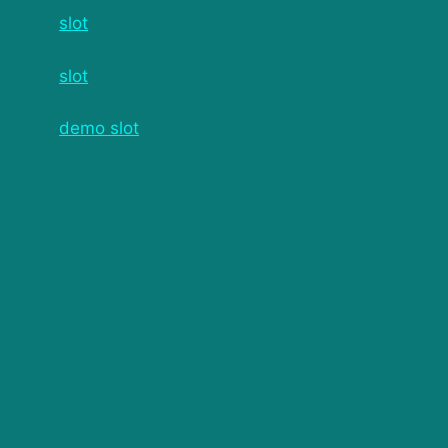
slot
slot
demo slot