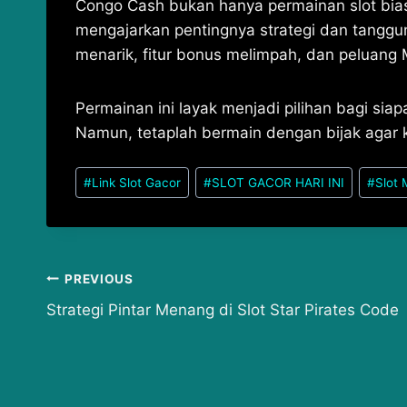
Congo Cash bukan hanya permainan slot biasa
mengajarkan pentingnya strategi dan tanggu
menarik, fitur bonus melimpah, dan peluang 
Permainan ini layak menjadi pilihan bagi siap
Namun, tetaplah bermain dengan bijak agar 
Post
#
Link Slot Gacor
#
SLOT GACOR HARI INI
#
Slot
Tags:
Post
PREVIOUS
Strategi Pintar Menang di Slot Star Pirates Code
navigation