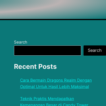
Search
Search
Recent Posts
Cara Bermain Dragons Realm Dengan
Optimal Untuk Hasil Lebih Maksimal
Teknik Praktis Mendapatkan
Kemenangan Besar di Candy Tower