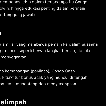
membahas lebih dalam tentang apa itu Congo
Maxwin, hingga edukasi penting dalam bermain
bertanggung jawab.
h
 alam liar yang membawa pemain ke dalam suasana
g muncul seperti hewan langka, berlian, dan ikon
g menyegarkan.
ris kemenangan (paylines), Congo Cash
itur-fitur bonus acak yang muncul di tengah
asa lebih menantang dan menyenangkan.
Melimpah