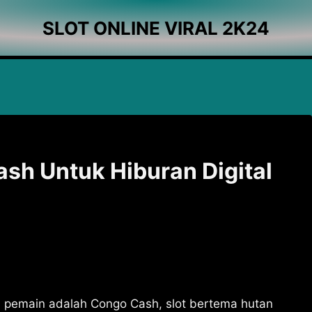
SLOT ONLINE VIRAL 2K24
sh Untuk Hiburan Digital
a pemain adalah Congo Cash, slot bertema hutan